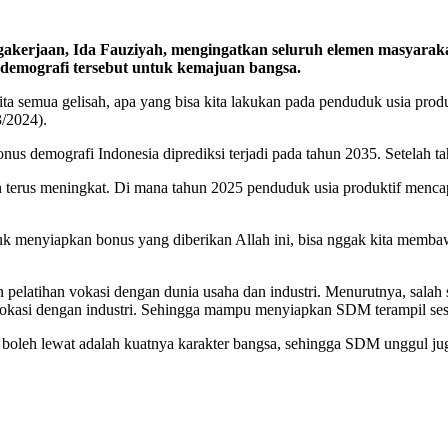
n, Ida Fauziyah, mengingatkan seluruh elemen masyarakat u
demografi tersebut untuk kemajuan bangsa.
ita semua gelisah, apa yang bisa kita lakukan pada penduduk usia pro
3/2024).
nus demografi Indonesia diprediksi terjadi pada tahun 2035. Setelah t
 terus meningkat. Di mana tahun 2025 penduduk usia produktif menca
untuk menyiapkan bonus yang diberikan Allah ini, bisa nggak kita me
n pelatihan vokasi dengan dunia usaha dan industri. Menurutnya, sala
vokasi dengan industri. Sehingga mampu menyiapkan SDM terampil sesu
boleh lewat adalah kuatnya karakter bangsa, sehingga SDM unggul juga