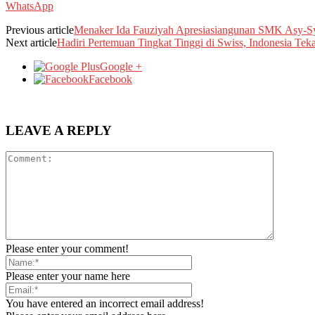
WhatsApp
Previous article
Menaker Ida Fauziyah Apresiasiangunan SMK Asy-Syar
Next article
Hadiri Pertemuan Tingkat Tinggi di Swiss, Indonesia Te
Google +
Facebook
LEAVE A REPLY
Please enter your comment!
Please enter your name here
You have entered an incorrect email address!