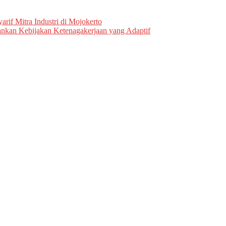
if Mitra Industri di Mojokerto
kankan Kebijakan Ketenagakerjaan yang Adaptif