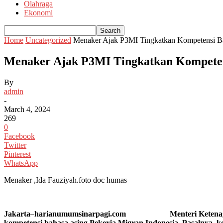
Olahraga
Ekonomi
Home
Uncategorized
Menaker Ajak P3MI Tingkatkan Kompetensi Ba
Menaker Ajak P3MI Tingkatkan Kompeten
By
admin
-
March 4, 2024
269
0
Facebook
Twitter
Pinterest
WhatsApp
Menaker ,Ida Fauziyah.foto doc humas
Jakarta–harianumumsinarpagi.com Menteri Ketenagakerjaa
kompetensi bahasa asing Pekerja Migran Indonesia. Pasalnya, k