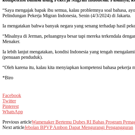
“Saya mengajak bapak ibu semua, kalau problemnya soal bahasa, ayo
Pelindungan Pekerja Migran Indonesia, Senin (4/3/2024) di Jakarta.
Ia mengatakan bahwa banyak negara yang senang terhadap hasil peke
“Misalnya di Jerman, peluangnya besar tapi mereka terkendala den
Menaker.
Ia lebih lanjut mengatakan, kondisi Indonesia yang tengah mengalami
(penuaan penduduk).
“Oleh karena itu, kalau kita menyiapkan kompetensi bahasa pekerja mi
*Biro
Facebook
Twitter
Pinterest
WhatsApp
Previous article
Wamenaker Bertemu Dubes RI Bahas Program Pema
Next article
Jebolan BPVP Ambon Dapat Mengurangi Pengangguran