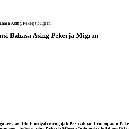
hasa Asing Pekerja Migran
si Bahasa Asing Pekerja Migran
n, Ida Fauziyah mengajak Perusahaan Penempatan Pekerja 
ompetensi bahasa asing Pekerja Migran Indonesia dinilai masih le