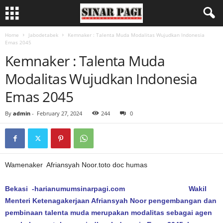
Home
Jabodetabek
Kemnaker : Talenta Muda Modalitas Wujudkan Indonesia
Emas 2045
Kemnaker : Talenta Muda
Modalitas Wujudkan Indonesia
Emas 2045
By
admin
-
February 27, 2024
244
0
Wamenaker Afriansyah Noor.toto doc humas
Bekasi -harianumumsinarpagi.com Wakil
Menteri Ketenagakerjaan Afriansyah Noor pengembangan dan
pembinaan talenta muda merupakan modalitas sebagai agen