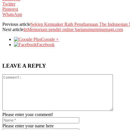
Twitter
Pinterest
WhatsApp
Previous article
Sekjen Kemnaker Raih Penghargaan The Indonesian 
Next article
InMemoriam pendiri online harianumumrinarpagi.com
Google +
Facebook
LEAVE A REPLY
Please enter your comment!
Please enter your name here