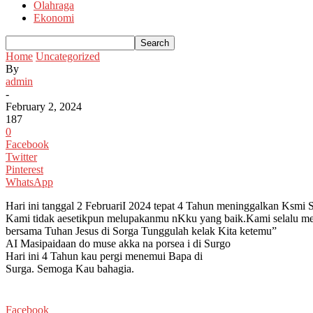
Olahraga
Ekonomi
Home
Uncategorized
By
admin
-
February 2, 2024
187
0
Facebook
Twitter
Pinterest
WhatsApp
Hari ini tanggal 2 FebruariI 2024 tepat 4 Tahun meninggalkan Ks
Kami tidak aesetikpun melupakanmu nKku yang baik.Kami selalu me
bersama Tuhan Jesus di Sorga Tunggulah kelak Kita ketemu”
AI Masipaidaan do muse akka na porsea i di Surgo
Hari ini 4 Tahun kau pergi menemui Bapa di
Surga. Semoga Kau bahagia.
Facebook