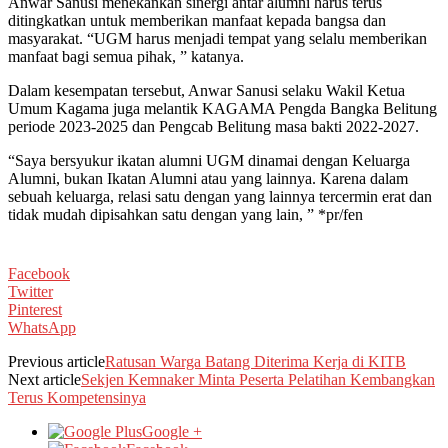
Anwar Sanusi menekankan sinergi antar alumni harus terus
ditingkatkan untuk memberikan manfaat kepada bangsa dan
masyarakat. “UGM harus menjadi tempat yang selalu memberikan
manfaat bagi semua pihak, ” katanya.
Dalam kesempatan tersebut, Anwar Sanusi selaku Wakil Ketua
Umum Kagama juga melantik KAGAMA Pengda Bangka Belitung
periode 2023-2025 dan Pengcab Belitung masa bakti 2022-2027.
“Saya bersyukur ikatan alumni UGM dinamai dengan Keluarga
Alumni, bukan Ikatan Alumni atau yang lainnya. Karena dalam
sebuah keluarga, relasi satu dengan yang lainnya tercermin erat dan
tidak mudah dipisahkan satu dengan yang lain, ” *pr/fen
Facebook
Twitter
Pinterest
WhatsApp
Previous article
Ratusan Warga Batang Diterima Kerja di KITB
Next article
Sekjen Kemnaker Minta Peserta Pelatihan Kembangkan
Terus Kompetensinya
Google +