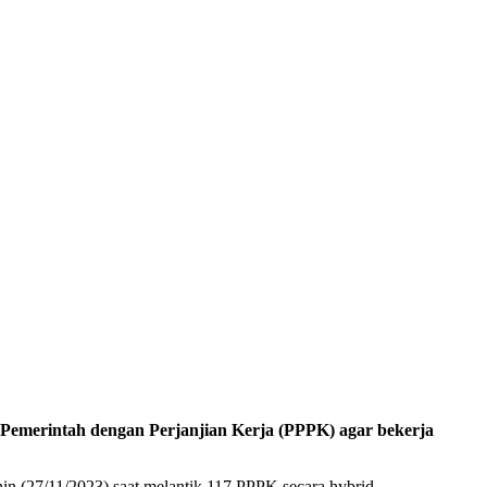
erintah dengan Perjanjian Kerja (PPPK) agar bekerja
enin (27/11/2023) saat melantik 117 PPPK secara hybrid.