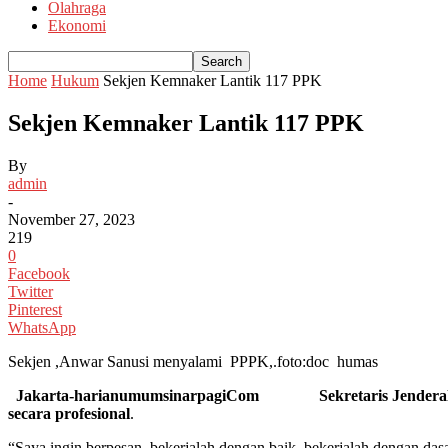
Olahraga
Ekonomi
Home
Hukum
Sekjen Kemnaker Lantik 117 PPK
Sekjen Kemnaker Lantik 117 PPK
By
admin
-
November 27, 2023
219
0
Facebook
Twitter
Pinterest
WhatsApp
Sekjen ,Anwar Sanusi menyalami PPPK,.foto:doc humas
Jakarta-harianumumsinarpagiCom Sekretaris Jenderal Keme
secara profesional
.
“Saya ingin berpesan, bekerjalah dengan baik, bekerjalah dengan dasa