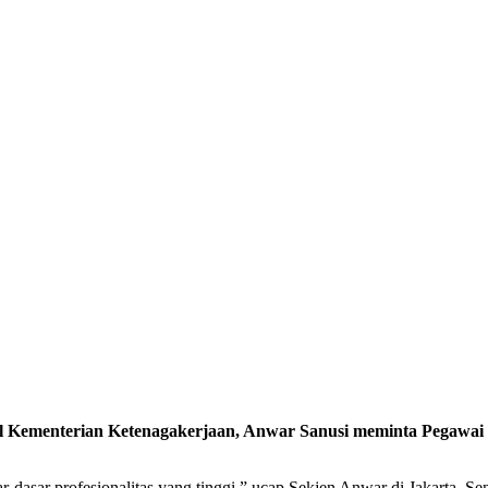
nterian Ketenagakerjaan, Anwar Sanusi meminta Pegawai Pem
r-dasar profesionalitas yang tinggi,” ucap Sekjen Anwar di Jakarta, S