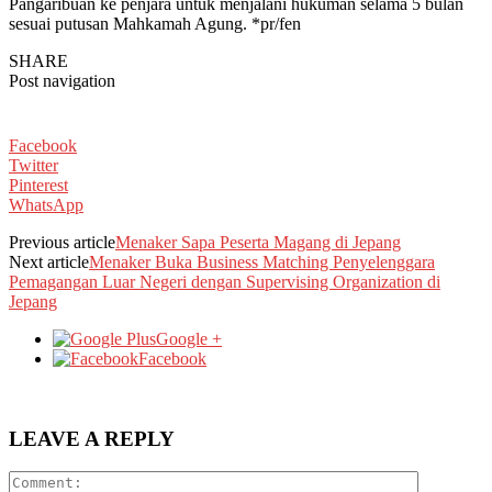
Pangaribuan ke penjara untuk menjalani hukuman selama 5 bulan
sesuai putusan Mahkamah Agung. *pr/fen
SHARE
Post navigation
Facebook
Twitter
Pinterest
WhatsApp
Previous article
Menaker Sapa Peserta Magang di Jepang
Next article
Menaker Buka Business Matching Penyelenggara
Pemagangan Luar Negeri dengan Supervising Organization di
Jepang
Google +
Facebook
LEAVE A REPLY