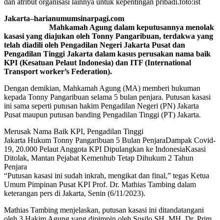
dan atribut organisasi lainnya untuk kepentingan pribadi.foto:ist
Jakarta–harianumumsinarpagi.com
Mahkamah Agung dalam keputusannya menolak
kasasi yang diajukan oleh Tonny Pangaribuan, terdakwa yang
telah diadili oleh Pengadilan Negeri Jakarta Pusat dan
Pengadilan Tinggi Jakarta dalam kasus perusakan nama baik
KPI (Kesatuan Pelaut Indonesia) dan ITF (International
Transport worker’s Federation).
Dengan demikian, Mahkamah Agung (MA) memberi hukuman
kepada Tonny Pangaribuan selama 5 bulan penjara. Putusan kasasi
ini sama seperti putusan hakim Pengadilan Negeri (PN) Jakarta
Pusat maupun putusan banding Pengadilan Tinggi (PT) Jakarta.
Merusak Nama Baik KPI, Pengadilan Tinggi
Jakarta Hukum Tonny Pangaribuan 5 Bulan PenjaraDampak Covid-
19, 20.000 Pelaut Anggota KPI Dipulangkan ke IndonesiaKasasi
Ditolak, Mantan Pejabat Kemenhub Tetap Dihukum 2 Tahun
Penjara
“Putusan kasasi ini sudah inkrah, mengikat dan final,” tegas Ketua
Umum Pimpinan Pusat KPI Prof. Dr. Mathias Tambing dalam
keterangan pers di Jakarta, Senin (6/11/2023).
Mathias Tambing menjelaskan, putusan kasasi ini ditandatangani
oleh 3 Hakim Agung yang dipimpin oleh Susilo SH, MH, Dr. Prim