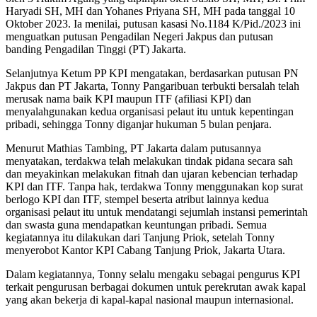
Haryadi SH, MH dan Yohanes Priyana SH, MH pada tanggal 10
Oktober 2023. Ia menilai, putusan kasasi No.1184 K/Pid./2023 ini
menguatkan putusan Pengadilan Negeri Jakpus dan putusan
banding Pengadilan Tinggi (PT) Jakarta.
Selanjutnya Ketum PP KPI mengatakan, berdasarkan putusan PN
Jakpus dan PT Jakarta, Tonny Pangaribuan terbukti bersalah telah
merusak nama baik KPI maupun ITF (afiliasi KPI) dan
menyalahgunakan kedua organisasi pelaut itu untuk kepentingan
pribadi, sehingga Tonny diganjar hukuman 5 bulan penjara.
Menurut Mathias Tambing, PT Jakarta dalam putusannya
menyatakan, terdakwa telah melakukan tindak pidana secara sah
dan meyakinkan melakukan fitnah dan ujaran kebencian terhadap
KPI dan ITF. Tanpa hak, terdakwa Tonny menggunakan kop surat
berlogo KPI dan ITF, stempel beserta atribut lainnya kedua
organisasi pelaut itu untuk mendatangi sejumlah instansi pemerintah
dan swasta guna mendapatkan keuntungan pribadi. Semua
kegiatannya itu dilakukan dari Tanjung Priok, setelah Tonny
menyerobot Kantor KPI Cabang Tanjung Priok, Jakarta Utara.
Dalam kegiatannya, Tonny selalu mengaku sebagai pengurus KPI
terkait pengurusan berbagai dokumen untuk perekrutan awak kapal
yang akan bekerja di kapal-kapal nasional maupun internasional.