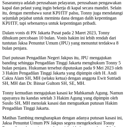
Sasarannya adalah perusahaan pelayaran, perusahaan pengawakan
kapal dan pelaut yang ingin bekerja di kapal secara mandiri. Selain
itu, dengan membawa surat KPI/ITF palsu, Tonny juga mendatangi
sejumlah pejabat untuk meminta dana dengan dalih kepentingan
KPI/ITF, tapi sebenarnya untuk kepentingan pribadi.
Dalam vonis di PN Jakarta Pusat pada 2 Maret 2023, Tonny
dihukum percobaan 10 bulan. Vonis hakim ini lebih rendah dari
tuntutan Jaksa Penuntut Umum (JPU) yang menuntut terdakwa 8
bulan penjara.
Dari putusan Pengadilan Negeri Jakpus itu, JPU mengajukan
banding sehingga Pengadilan Tinggi Jakarta menghukum Tonny 5
bulan penjara. Hukuman tersebut diputuskan pada 9 Mei 2023 oleh
3 Hakim Pengadilan Tinggi Jakarta yang dipimpin oleh H. Andi
Cakra Alam SH, MH (selaku ketua) dengan anggota Ewit Sutriadi
SH, MH dan Dr. Binsar Gultom SH, SE, MH.
Tonny kemudian mengajukan kasasi ke Mahkamah Agung. Namun
upayanya itu kandas setelah 3 Hakim Agung yang dipimpin oleh
Susilo SH, MH menolak kasasi dan menguatkan putusan Hakim
Pengadilan Tinggi Jakarta.
Matihas Tambing mengharapkan dengan adanya putusan kasasi ini,
Jaksa Penuntut Umum PN Jakpus segera mengeksekusi Tonny