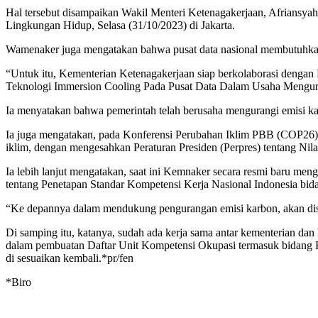
Hal tersebut disampaikan Wakil Menteri Ketenagakerjaan, Afrians
Lingkungan Hidup, Selasa (31/10/2023) di Jakarta.
Wamenaker juga mengatakan bahwa pusat data nasional membutuhkan
“Untuk itu, Kementerian Ketenagakerjaan siap berkolaborasi denga
Teknologi Immersion Cooling Pada Pusat Data Dalam Usaha Mengura
Ia menyatakan bahwa pemerintah telah berusaha mengurangi emisi k
Ia juga mengatakan, pada Konferensi Perubahan Iklim PBB (COP26) 
iklim, dengan mengesahkan Peraturan Presiden (Perpres) tentang N
Ia lebih lanjut mengatakan, saat ini Kemnaker secara resmi baru me
tentang Penetapan Standar Kompetensi Kerja Nasional Indonesia bid
“Ke depannya dalam mendukung pengurangan emisi karbon, akan disia
Di samping itu, katanya, sudah ada kerja sama antar kementerian 
dalam pembuatan Daftar Unit Kompetensi Okupasi termasuk bidang Pu
di sesuaikan kembali.*pr/fen
*Biro