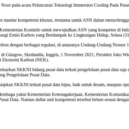
yah Noor pada acara Peluncuran Teknologi Immersion Cooling Pada P
 standar kompetensi khusus, terutama untuk ASN dalam menyelenggara
n Kementerian Kominfo untuk mewujudkan ASN yang kompeten di bidan
ngi Emisi Karbon yang Berdampak ke Lingkungan Hidup, Selasa (31/1
arbon dengan berbagai regulasi, di antaranya Undang-Undang Nomor 
di Glasgow, Skotlandia, Inggris, 1 November 2021, Presiden Joko W
ilai Ekonomi Karbon (NEK).
ngeluarkan SKKNI bidang pusat data terkait pengelolaan pusat data sa
ang Pengelolaan Pusat Data.
pkan SKKNI terkait pusat data hijau, baik untuk desain, maupun ope
dan lembaga yakni Kementerian Ketenagakerjaan, Kementerian Komuni
sat Data. Namun daftar unit kompetensi tersebut belum sesuai dengan