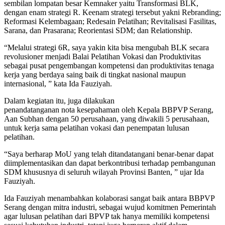
sembilan lompatan besar Kemnaker yaitu Transformasi BLK,
dengan enam strategi R. Keenam strategi tersebut yakni Rebranding;
Reformasi Kelembagaan; Redesain Pelatihan; Revitalisasi Fasilitas,
Sarana, dan Prasarana; Reorientasi SDM; dan Relationship.
“Melalui strategi 6R, saya yakin kita bisa mengubah BLK secara
revolusioner menjadi Balai Pelatihan Vokasi dan Produktivitas
sebagai pusat pengembangan kompetensi dan produktivitas tenaga
kerja yang berdaya saing baik di tingkat nasional maupun
internasional, ” kata Ida Fauziyah.
Dalam kegiatan itu, juga dilakukan
penandatanganan nota kesepahaman oleh Kepala BBPVP Serang,
Aan Subhan dengan 50 perusahaan, yang diwakili 5 perusahaan,
untuk kerja sama pelatihan vokasi dan penempatan lulusan
pelatihan.
“Saya berharap MoU yang telah ditandatangani benar-benar dapat
diimplementasikan dan dapat berkontribusi terhadap pembangunan
SDM khususnya di seluruh wilayah Provinsi Banten, ” ujar Ida
Fauziyah.
Ida Fauziyah menambahkan kolaborasi sangat baik antara BBPVP
Serang dengan mitra industri, sebagai wujud komitmen Pemerintah
agar lulusan pelatihan dari BPVP tak hanya memiliki kompetensi