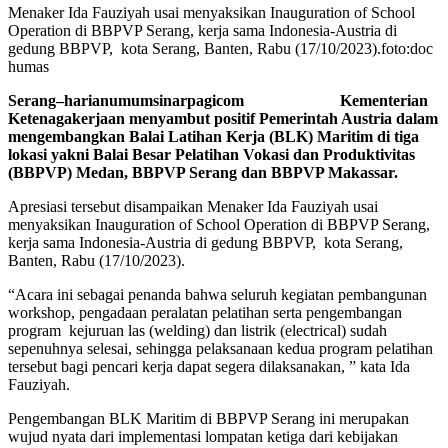
Menaker Ida Fauziyah usai menyaksikan Inauguration of School
Operation di BBPVP Serang, kerja sama Indonesia-Austria di
gedung BBPVP, kota Serang, Banten, Rabu (17/10/2023).foto:doc
humas
Serang–harianumumsinarpagicom Kementerian
Ketenagakerjaan menyambut positif Pemerintah Austria dalam
mengembangkan Balai Latihan Kerja (BLK) Maritim di tiga
lokasi yakni Balai Besar Pelatihan Vokasi dan Produktivitas
(BBPVP) Medan, BBPVP Serang dan BBPVP Makassar.
Apresiasi tersebut disampaikan Menaker Ida Fauziyah usai
menyaksikan Inauguration of School Operation di BBPVP Serang,
kerja sama Indonesia-Austria di gedung BBPVP, kota Serang,
Banten, Rabu (17/10/2023).
“Acara ini sebagai penanda bahwa seluruh kegiatan pembangunan
workshop, pengadaan peralatan pelatihan serta pengembangan
program kejuruan las (welding) dan listrik (electrical) sudah
sepenuhnya selesai, sehingga pelaksanaan kedua program pelatihan
tersebut bagi pencari kerja dapat segera dilaksanakan, ” kata Ida
Fauziyah.
Pengembangan BLK Maritim di BBPVP Serang ini merupakan
wujud nyata dari implementasi lompatan ketiga dari kebijakan