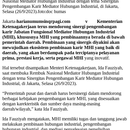
Nasional Mediator Hubungan Industrial dengan tema Sinergitas
Pengembangan Karir Mediator Hubungan Industrial, di Jakarta,
Selasa (26/9/2023).foto:doc humas
Jakarta-
harianumumsinqrpagi.com v Kementerian
Ketenagakerjaan terus mendorong sinergi pengembangan
karir Jabatan Fungsional Mediator Hubungan Industrial
(MHI), khususnya MHI yang pembinaannya berada di bawah
pemerintah daerah. Pembinaan yang sinergis diyakini akan
mewujudkan ekosistem pembinaan karir MHI yang baik di
daerah, yang akan berdampak pada terciptanya pelayanan
prima, prestasi kerja, serta pegawai MHI
yang inovatif.
Hal tersebut disampaikan Menteri Ketenagakerjaan, Ida Fauziyah,
saat membuka Rembuk Nasional Mediator Hubungan Industrial
dengan tema Sinergitas Pengembangan Karir Mediator Hubungan
Industrial, di Jakarta, Selasa (26/9/2023).
“Pemerintah pusat dan daerah harus bersinergi dalam mendorong
berbagai kebijakan pengembangan karir MHI, yang disesuaikan
dengan karekteristik dan sumber daya masing-masing
daerah/wilayah,” kata Ida Fauziyah.
Ida Fauziyah mengatakan, MHI memiliki tugas dan tanggung jawab
melakukan pembinaan hubungan industrial, pengembangan
hubungan industrial, dan mediasi penyelesaian perselisihan