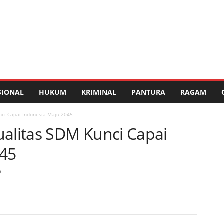
SIONAL
HUKUM
KRIMINAL
PANTURA
RAGAM
ci Capai Indonesia Maju 2045
litas SDM Kunci Capai
045
0