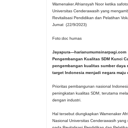
Wamenaker.Afriansyah Noor ketika safot
Universitas Cenderawasih yang mengambi
Revitalisasi Pendidikan dan Pelatihan Vo
Jumat (22/9/2023)
Foto:doc humas
Jayapura—harianumumsinarpagi.
Pengembangan Kualitas SDM Kunci Cap
pengembangan kualitas sumber daya m
target Indonesia menjadi negara maju 
Prioritas pembangunan nasional Indonesia
peningkatan kualitas SDM, terutama melal
dengan industri.
Hal tersebut diungkapkan Wamenaker Afr
Nasional Universitas Cenderawasih yang
pada Revitalisasi Pendidikan dan Pelati