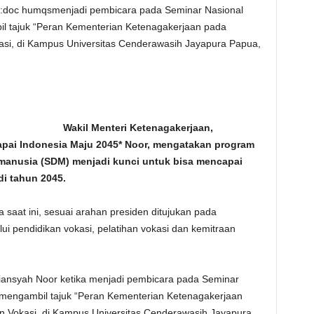
o:doc humqsmenjadi pembicara pada Seminar Nasional
l tajuk “Peran Kementerian Ketenagakerjaan pada
kasi, di Kampus Universitas Cenderawasih Jayapura Papua,
com Wakil Menteri Ketenagakerjaan,
ai Indonesia Maju 2045* Noor, mengatakan program
anusia (SDM) menjadi kunci untuk bisa mencapai
di tahun 2045.
 saat ini, sesuai arahan presiden ditujukan pada
ui pendidikan vokasi, pelatihan vokasi dan kemitraan
iansyah Noor ketika menjadi pembicara pada Seminar
 mengambil tajuk “Peran Kementerian Ketenagakerjaan
han Vokasi, di Kampus Universitas Cenderawasih Jayapura