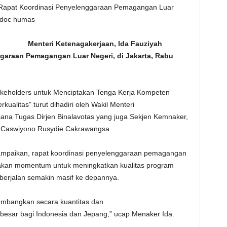
Rapat Koordinasi Penyelenggaraan Pemagangan Luar
o:doc humas
 Menteri Ketenagakerjaan, Ida Fauziyah
araan Pemagangan Luar Negeri, di Jakarta, Rabu
takeholders untuk Menciptakan Tenga Kerja Kompeten
alitas” turut dihadiri oleh Wakil Menteri
sana Tugas Dirjen Binalavotas yang juga Sekjen Kemnaker,
, Caswiyono Rusydie Cakrawangsa.
mpaikan, rapat koordinasi penyelenggaraan pemagangan
pakan momentum untuk meningkatkan kualitas program
erjalan semakin masif ke depannya.
kembangkan secara kuantitas dan
besar bagi Indonesia dan Jepang,” ucap Menaker Ida.