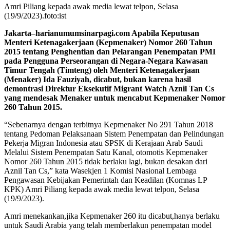
Amri Piliang kepada awak media lewat telpon, Selasa
(19/9/2023).foto:ist
Jakarta–harianumumsinarpagi.com Apabila Keputusan
Menteri Ketenagakerjaan (Kepmenaker) Nomor 260 Tahun
2015 tentang Penghentian dan Pelarangan Penempatan PMI
pada Pengguna Perseorangan di Negara-Negara Kawasan
Timur Tengah (Timteng) oleh Menteri Ketenagakerjaan
(Menaker) Ida Fauziyah, dicabut, bukan karena hasil
demontrasi Direktur Eksekutif Migrant Watch Aznil Tan Cs
yang mendesak Menaker untuk mencabut Kepmenaker Nomor
260 Tahun 2015.
“Sebenarnya dengan terbitnya Kepmenaker No 291 Tahun 2018
tentang Pedoman Pelaksanaan Sistem Penempatan dan Pelindungan
Pekerja Migran Indonesia atau SPSK di Kerajaan Arab Saudi
Melalui Sistem Penempatan Satu Kanal, otomotis Kepmenaker
Nomor 260 Tahun 2015 tidak berlaku lagi, bukan desakan dari
Aznil Tan Cs,” kata Wasekjen 1 Komisi Nasional Lembaga
Pengawasan Kebijakan Pemerintah dan Keadilan (Komnas LP
KPK) Amri Piliang kepada awak media lewat telpon, Selasa
(19/9/2023).
Amri menekankan,jika Kepmenaker 260 itu dicabut,hanya berlaku
untuk Saudi Arabia yang telah memberlakun penempatan model