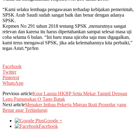
“Kami selaku lembaga pengawasan terhadap kebijakan pemerintah,
SPSK Arab Saudi sudah sangat baik dan benar dengan adanya
SPSK.
Kepmen No 291 tahun 2018 tentang SPSK ,menurutnya sangat
relevan dan karena itu harus dipertahankan sampai selesai masa uji
coba selama 6 bulan. “Ini baru masa ujicoba saja mau digagalkan,
kami terus mengawal SPSK, jika ada kelemahannya kita perbaiki,”
tegas Amri.*pr/fen
Facebook
Twitter
Pinterest
WhatsApp
Previous article
Koor Lansia HKBP Setia Mekar Tampil Dengan
Lagu Pamungkas O Tano Batak
Next article
Menaker Imbau Pekerja Migran Ikuti Prosedur yang
Benar agar Terlindungi
Google +
Facebook