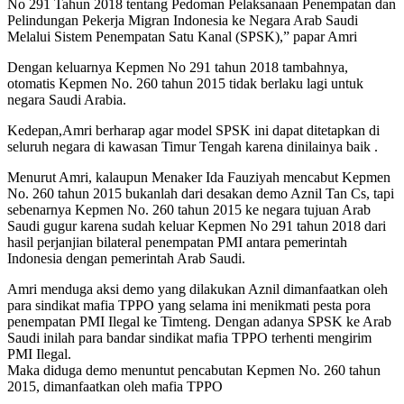
No 291 Tahun 2018 tentang Pedoman Pelaksanaan Penempatan dan
Pelindungan Pekerja Migran Indonesia ke Negara Arab Saudi
Melalui Sistem Penempatan Satu Kanal (SPSK),” papar Amri
Dengan keluarnya Kepmen No 291 tahun 2018 tambahnya,
otomatis Kepmen No. 260 tahun 2015 tidak berlaku lagi untuk
negara Saudi Arabia.
Kedepan,Amri berharap agar model SPSK ini dapat ditetapkan di
seluruh negara di kawasan Timur Tengah karena dinilainya baik .
Menurut Amri, kalaupun Menaker Ida Fauziyah mencabut Kepmen
No. 260 tahun 2015 bukanlah dari desakan demo Aznil Tan Cs, tapi
sebenarnya Kepmen No. 260 tahun 2015 ke negara tujuan Arab
Saudi gugur karena sudah keluar Kepmen No 291 tahun 2018 dari
hasil perjanjian bilateral penempatan PMI antara pemerintah
Indonesia dengan pemerintah Arab Saudi.
Amri menduga aksi demo yang dilakukan Aznil dimanfaatkan oleh
para sindikat mafia TPPO yang selama ini menikmati pesta pora
penempatan PMI Ilegal ke Timteng. Dengan adanya SPSK ke Arab
Saudi inilah para bandar sindikat mafia TPPO terhenti mengirim
PMI Ilegal.
Maka diduga demo menuntut pencabutan Kepmen No. 260 tahun
2015, dimanfaatkan oleh mafia TPPO