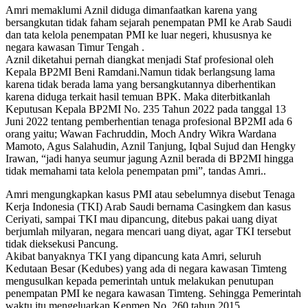
Amri memaklumi Aznil diduga dimanfaatkan karena yang
bersangkutan tidak faham sejarah penempatan PMI ke Arab Saudi
dan tata kelola penempatan PMI ke luar negeri, khususnya ke
negara kawasan Timur Tengah .
Aznil diketahui pernah diangkat menjadi Staf profesional oleh
Kepala BP2MI Beni Ramdani.Namun tidak berlangsung lama
karena tidak berada lama yang bersangkutannya diberhentikan
karena diduga terkait hasil temuan BPK. Maka diterbitkanlah
Keputusan Kepala BP2MI No. 235 Tahun 2022 pada tanggal 13
Juni 2022 tentang pemberhentian tenaga profesional BP2MI ada 6
orang yaitu; Wawan Fachruddin, Moch Andry Wikra Wardana
Mamoto, Agus Salahudin, Aznil Tanjung, Iqbal Sujud dan Hengky
Irawan, “jadi hanya seumur jagung Aznil berada di BP2MI hingga
tidak memahami tata kelola penempatan pmi”, tandas Amri..
Amri mengungkapkan kasus PMI atau sebelumnya disebut Tenaga
Kerja Indonesia (TKI) Arab Saudi bernama Casingkem dan kasus
Ceriyati, sampai TKI mau dipancung, ditebus pakai uang diyat
berjumlah milyaran, negara mencari uang diyat, agar TKI tersebut
tidak dieksekusi Pancung.
Akibat banyaknya TKI yang dipancung kata Amri, seluruh
Kedutaan Besar (Kedubes) yang ada di negara kawasan Timteng
mengusulkan kepada pemerintah untuk melakukan penutupan
penempatan PMI ke negara kawasan Timteng. Sehingga Pemerintah
waktu itu mengeluarkan Kepmen No. 260 tahun 2015.