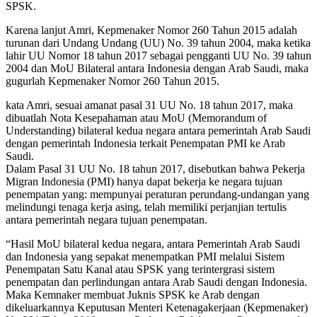
SPSK.
Karena lanjut Amri, Kepmenaker Nomor 260 Tahun 2015 adalah
turunan dari Undang Undang (UU) No. 39 tahun 2004, maka ketika
lahir UU Nomor 18 tahun 2017 sebagai pengganti UU No. 39 tahun
2004 dan MoU Bilateral antara Indonesia dengan Arab Saudi, maka
gugurlah Kepmenaker Nomor 260 Tahun 2015.
kata Amri, sesuai amanat pasal 31 UU No. 18 tahun 2017, maka
dibuatlah Nota Kesepahaman atau MoU (Memorandum of
Understanding) bilateral kedua negara antara pemerintah Arab Saudi
dengan pemerintah Indonesia terkait Penempatan PMI ke Arab
Saudi.
Dalam Pasal 31 UU No. 18 tahun 2017, disebutkan bahwa Pekerja
Migran Indonesia (PMI) hanya dapat bekerja ke negara tujuan
penempatan yang: mempunyai peraturan perundang-undangan yang
melindungi tenaga kerja asing, telah memiliki perjanjian tertulis
antara pemerintah negara tujuan penempatan.
“Hasil MoU bilateral kedua negara, antara Pemerintah Arab Saudi
dan Indonesia yang sepakat menempatkan PMI melalui Sistem
Penempatan Satu Kanal atau SPSK yang terintergrasi sistem
penempatan dan perlindungan antara Arab Saudi dengan Indonesia.
Maka Kemnaker membuat Juknis SPSK ke Arab dengan
dikeluarkannya Keputusan Menteri Ketenagakerjaan (Kepmenaker)