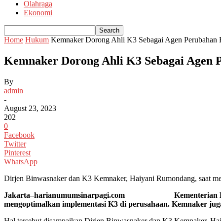
Olahraga
Ekonomi
Home
Hukum
Kemnaker Dorong Ahli K3 Sebagai Agen Perubahan
Kemnaker Dorong Ahli K3 Sebagai Agen 
By
admin
-
August 23, 2023
202
0
Facebook
Twitter
Pinterest
WhatsApp
Dirjen Binwasnaker dan K3 Kemnaker, Haiyani Rumondang, saat mem
Jakarta–harianumumsinarpagi.com Kementerian Ketenagake
mengoptimalkan implementasi K3 di perusahaan. Kemnaker jug
Hal tersebut disampaikan Dirjen Binwasnaker dan K3 Kemnaker, Hai