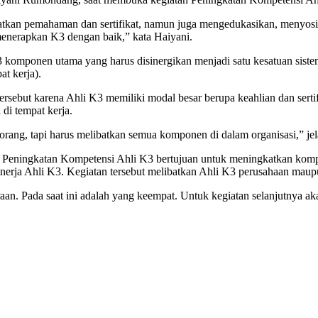
patkan pemahaman dan sertifikat, namun juga mengedukasikan, menyosi
menerapkan K3 dengan baik,” kata Haiyani.
komponen utama yang harus disinergikan menjadi satu kesatuan sistem, 
at kerja).
ersebut karena Ahli K3 memiliki modal besar berupa keahlian dan se
di tempat kerja.
eorang, tapi harus melibatkan semua komponen di dalam organisasi,” je
 Peningkatan Kompetensi Ahli K3 bertujuan untuk meningkatkan komp
kinerja Ahli K3. Kegiatan tersebut melibatkan Ahli K3 perusahaan ma
raan. Pada saat ini adalah yang keempat. Untuk kegiatan selanjutnya 