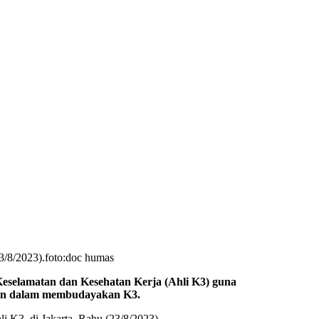
3/8/2023).foto:doc humas
amatan dan Kesehatan Kerja (Ahli K3) guna
ahan dalam membudayakan K3.
 K3, di Jakarta, Rabu (23/8/2023).