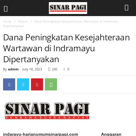
Home
Hukum
Dana Peningkatan Kesejahteraan Wartawan di Indramayu
Dipertanyakan
Dana Peningkatan Kesejahteraan
Wartawan di Indramayu
Dipertanyakan
By
admin
-
July 18, 2023
245
0
indarayu-harianumumsinarpagi.com Anggaran