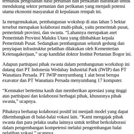
termasuk pengolahan hasil pertanian dan perikanan diarahkan untuk
mendukung sektor pertanian dan perikanan yang menjadi potensi
utama ekonomi masyarakat di kepulauan rempah ini.
Ia mengemukakan, pembangunan wokshop di atas lahan 5 hektar
tersebut merupakan kolaborasi multi-pihak, yaitu pemerintah pusat,
pemerintah provinsi, dan swasta. “Lahannya merupakan aset
Pemerintah Provinsi Maluku Utara yang dihibahkan kepala
Pemerintah Pusat. Sedangkan pembangunan seluruh gedung dan
penyiapan infrastruktur pelatihan dilakukan oleh Kementerian
Ketenagakerjaan,” ucap kandidat doktor Institut Pertanian Bogor ini.
Adapun partisipasi pihak swasta dalam pembangunan workshop ini
datang dari PT Indonesia Wedabay Industrial Park (IWIP) dan PT
Wanatiara Persada. PT IWIP menyumbang 1 alat berat berupa
exavator dan PT Wanatiara Persada menyumbang 17 komputer.
“Kemnaker berterima kasih dan memberikan apresiasi yang tinggi
atas partisipasi dan kolaborasi berbagai pihak, khususnya pihak
swasta,” ucapnya.
Pihaknya berharap kolaborasi positif ini menjadi model yang dapat
dikembangkan di balai-balai vokasi lain. “Kami mengajak pihak
swasta dan para pelaku usaha lainnya untuk terlibat berkolaborasi
dalam pengembangan kompetensi melalui pengembangan balai
pelatihan vokasi,” ucapnya.