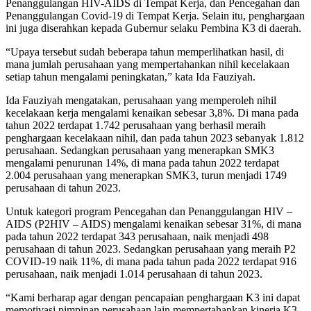
Penanggulangan HIV-AIDS di Tempat Kerja, dan Pencegahan dan
Penanggulangan Covid-19 di Tempat Kerja. Selain itu, penghargaan
ini juga diserahkan kepada Gubernur selaku Pembina K3 di daerah.
“Upaya tersebut sudah beberapa tahun memperlihatkan hasil, di
mana jumlah perusahaan yang mempertahankan nihil kecelakaan
setiap tahun mengalami peningkatan,” kata Ida Fauziyah.
Ida Fauziyah mengatakan, perusahaan yang memperoleh nihil
kecelakaan kerja mengalami kenaikan sebesar 3,8%. Di mana pada
tahun 2022 terdapat 1.742 perusahaan yang berhasil meraih
penghargaan kecelakaan nihil, dan pada tahun 2023 sebanyak 1.812
perusahaan. Sedangkan perusahaan yang menerapkan SMK3
mengalami penurunan 14%, di mana pada tahun 2022 terdapat
2.004 perusahaan yang menerapkan SMK3, turun menjadi 1749
perusahaan di tahun 2023.
Untuk kategori program Pencegahan dan Penanggulangan HIV –
AIDS (P2HIV – AIDS) mengalami kenaikan sebesar 31%, di mana
pada tahun 2022 terdapat 343 perusahaan, naik menjadi 498
perusahaan di tahun 2023. Sedangkan perusahaan yang meraih P2
COVID-19 naik 11%, di mana pada tahun pada 2022 terdapat 916
perusahaan, naik menjadi 1.014 perusahaan di tahun 2023.
“Kami berharap agar dengan pencapaian penghargaan K3 ini dapat
memotivasi pimpinan perusahaan lain mempertahankan kinerja K3,