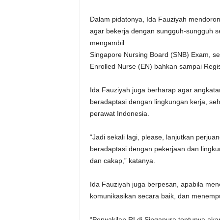
Dalam pidatonya, Ida Fauziyah mendoron
agar bekerja dengan sungguh-sungguh se
mengambil
Singapore Nursing Board (SNB) Exam, seh
Enrolled Nurse (EN) bahkan sampai Regis
Ida Fauziyah juga berharap agar angkatan
beradaptasi dengan lingkungan kerja, se
perawat Indonesia.
“Jadi sekali lagi, please, lanjutkan perjua
beradaptasi dengan pekerjaan dan lingk
dan cakap,” katanya.
Ida Fauziyah juga berpesan, apabila me
komunikasikan secara baik, dan menempu
“Perwakilan RI di Singapura tentunya ak