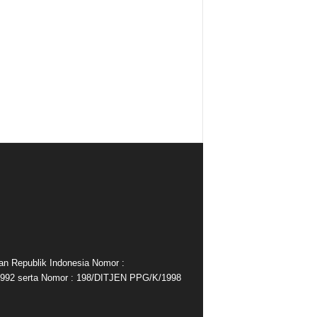
an Republik Indonesia Nomor :
992 serta Nomor : 198/DITJEN PPG/K/1998