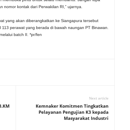
n nomor kontak dari Perwakilan RI,” ujarnya.
t yang akan diberangkatkan ke Siangapura tersebut
al 113 perawat yang berada di bawah naungan PT Binawan.
lalui batch II. *pr/fen
Next article
8.KM
Kemnaker Komitmen Tingkatkan
Pelayanan Pengujian K3 kepada
Masyarakat Industri