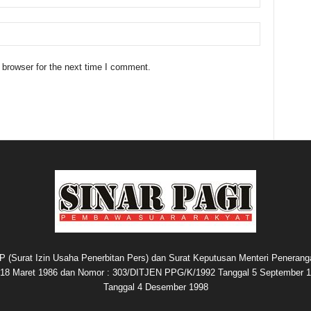
 browser for the next time I comment.
P (Surat Izin Usaha Penerbitan Pers) dan Surat Keputusan Menteri Penerang
8 Maret 1986 dan Nomor : 303/DITJEN PPG/K/1992 Tanggal 5 September 1
Tanggal 4 Desember 1998