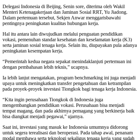
Delegasi Indonesia di Beijing, Senin sore, diterima oleh Wakil
Menteri Ketenagakerjaan dan Jaminan Sosial RRT, Yu Jiadong.
Dalam pertemuan tersebut, Sekjen Anwar menggarisbawahi
pentingnya peningkatan kualitas hubungan kerja.
Hal itu antara lain diwujudkan melalui penguatan pendidikan
vokasi, pemenuhan standar kesehatan dan keselamatan kerja (K3)
serta jaminan sosial tenaga kerja. Selain itu, diupayakan pula adanya
peningkatan kesempatan kerja.
“Pemerintah kedua negara sepakat menindaklanjuti pertemuan ini
dengan pembahasan lebih teknis,” ucapnya.
Ia lebih lanjut mengatakan, program benchmarking ini juga menjadi
upaya untuk meningkatkan transfer pengetahuan dan ketrampilan
pada proyek-proyek investasi Tiongkok bagi tenaga kerja Indonesia.
“Kita ingin perusahaan Tiongkok di Indonesia juga
mengembangkan pendidikan vokasi. Perusahaan bisa menjadi
tempat magang, dan pada akhirnya pemagang yang berkinerja baik
bisa diangkat menjadi pegawai,” ujarnya.
Saat ini, investasi yang masuk ke Indonesia umumnya didorong
untuk segera terealisasi dan beroperasi. Pada tahap awal, penanam
modal membawa serta teknologi sekaligus tenaga kerja yang sudah