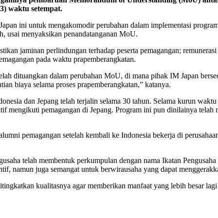
3) waktu setempat.
pan ini untuk mengakomodir perubahan dalam implementasi program 
yah, usai menyaksikan penandatanganan MoU.
tikan jaminan perlindungan terhadap peserta pemagangan; remunerasi 
 pemagangan pada waktu prapemberangkatan.
 telah dituangkan dalam perubahan MoU, di mana pihak IM Japan berse
tian biaya selama proses prapemberangkatan,” katanya.
nesia dan Jepang telah terjalin selama 30 tahun. Selama kurun waktu
aktif mengikuti pemagangan di Jepang. Program ini pun dinilainya tel
lumni pemagangan setelah kembali ke Indonesia bekerja di perusahaa
gusaha telah membentuk perkumpulan dengan nama Ikatan Pengusaha
ntif, namun juga semangat untuk berwirausaha yang dapat menggerakk
ditingkatkan kualitasnya agar memberikan manfaat yang lebih besar lagi