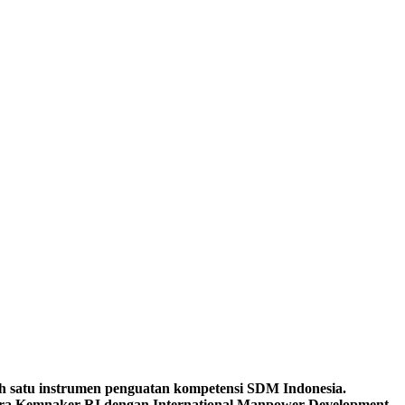
 satu instrumen penguatan kompetensi SDM Indonesia.
ra Kemnaker RI dengan International Manpower Development