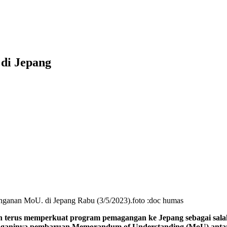
di Jepang
anganan MoU. di Jepang Rabu (3/5/2023).foto :doc humas
terus memperkuat program pemagangan ke Jepang sebagai salah
anganinya pembaruan Memorandum of Understanding (MoU) anta