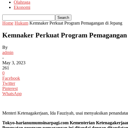
Olahraga
Ekonomi
Home
Hukum
Kemnaker Perkuat Program Pemagangan di Jepang
Kemnaker Perkuat Program Pemagangan 
By
admin
-
May 3, 2023
261
0
Facebook
Twitter
Pinterest
WhatsApp
Menteri Ketenagakerjaan, Ida Fauziyah, usai menyaksikan penandat
Tokyo-harianumumsinarpagi.com Kementerian Ketenagakerjaan 
Penguatan program pemagangan ini ditandai dengan ditandat