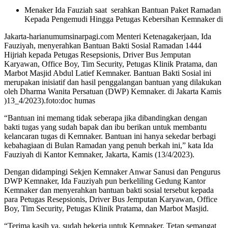
Menaker Ida Fauziah saat serahkan Bantuan Paket Ramadan
Kepada Pengemudi Hingga Petugas Kebersihan Kemnaker di
Jakarta-harianumumsinarpagi.com Menteri Ketenagakerjaan, Ida
Fauziyah, menyerahkan Bantuan Bakti Sosial Ramadan 1444
Hijriah kepada Petugas Resepsionis, Driver Bus Jemputan
Karyawan, Office Boy, Tim Security, Petugas Klinik Pratama, dan
Marbot Masjid Abdul Latief Kemnaker. Bantuan Bakti Sosial ini
merupakan inisiatif dan hasil penggalangan bantuan yang dilakukan
oleh Dharma Wanita Persatuan (DWP) Kemnaker. di Jakarta Kamis
)13_4/2023).foto:doc humas
“Bantuan ini memang tidak seberapa jika dibandingkan dengan
bakti tugas yang sudah bapak dan ibu berikan untuk membantu
kelancaran tugas di Kemnaker. Bantuan ini hanya sekedar berbagi
kebahagiaan di Bulan Ramadan yang penuh berkah ini,” kata Ida
Fauziyah di Kantor Kemnaker, Jakarta, Kamis (13/4/2023).
Dengan didampingi Sekjen Kemnaker Anwar Sanusi dan Pengurus
DWP Kemnaker, Ida Fauziyah pun berkeliling Gedung Kantor
Kemnaker dan menyerahkan bantuan bakti sosial tersebut kepada
para Petugas Resepsionis, Driver Bus Jemputan Karyawan, Office
Boy, Tim Security, Petugas Klinik Pratama, dan Marbot Masjid.
“Terima kasih ya, sudah bekerja untuk Kemnaker. Tetap semangat