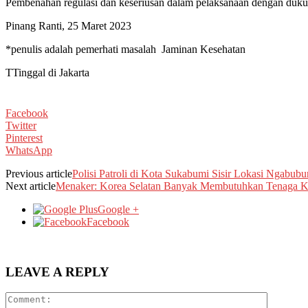
Pembenahan regulasi dan keseriusan dalam pelaksanaan dengan duk
Pinang Ranti, 25 Maret 2023
*penulis adalah pemerhati masalah Jaminan Kesehatan
TTinggal di Jakarta
Facebook
Twitter
Pinterest
WhatsApp
Previous article
Polisi Patroli di Kota Sukabumi Sisir Lokasi Ngabub
Next article
Menaker: Korea Selatan Banyak Membutuhkan Tenaga Ke
Google +
Facebook
LEAVE A REPLY