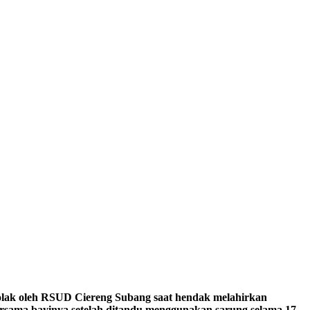
tolak oleh RSUD Ciereng Subang saat hendak melahirkan
bersama bayinya setelah ditandu menggunakan sarung selama 17