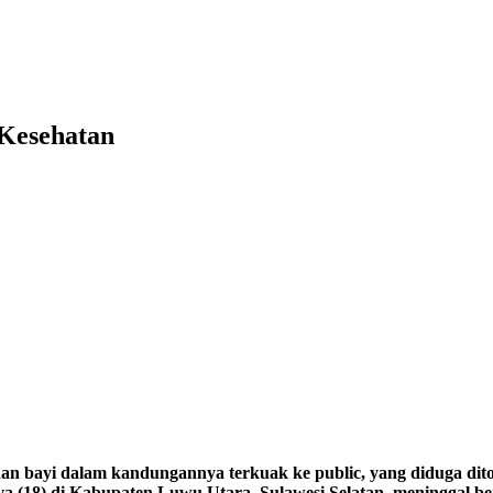
Kesehatan
dan bayi dalam kandungannya terkuak ke public, yang diduga di
Eva (18) di Kabupaten Luwu Utara, Sulawesi Selatan, meninggal 