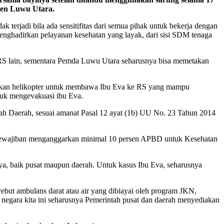
aten Luwu Utara.
 terjadi bila ada sensitifitas dari semua pihak untuk bekerja dengan
menghadirkan pelayanan kesehatan yang layak, dari sisi SDM tenaga
 RS lain, sementara Pemda Luwu Utara seharusnya bisa memetakan
nakan helikopter untuk membawa Ibu Eva ke RS yang mampu
tuk mengevakuasi ibu Eva.
ah Daerah, sesuai amanat Pasal 12 ayat (1b) UU No. 23 Tahun 2014
. Kewajiban menganggarkan minimal 10 persen APBD untuk Kesehatan
ya, baik pusat maupun daerah. Untuk kasus Ibu Eva, seharusnya
ebut ambulans darat atau air yang dibiayai oleh program JKN,
 negara kita ini seharusnya Pemerintah pusat dan daerah menyediakan