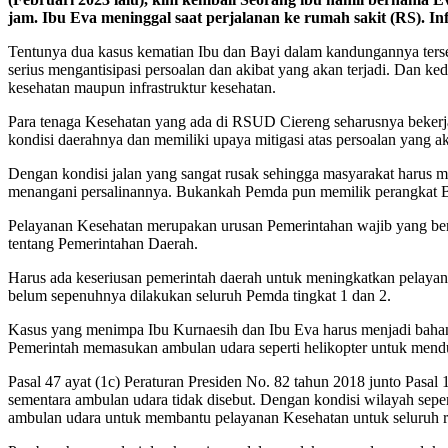
jam. Ibu Eva meninggal saat perjalanan ke rumah sakit (RS). I
Tentunya dua kasus kematian Ibu dan Bayi dalam kandungannya tersebut
serius mengantisipasi persoalan dan akibat yang akan terjadi. Dan k
kesehatan maupun infrastruktur kesehatan.
Para tenaga Kesehatan yang ada di RSUD Ciereng seharusnya bekerja
kondisi daerahnya dan memiliki upaya mitigasi atas persoalan yang ak
Dengan kondisi jalan yang sangat rusak sehingga masyarakat haru
menangani persalinannya. Bukankah Pemda pun memilik perangkat Ba
Pelayanan Kesehatan merupakan urusan Pemerintahan wajib yang berk
tentang Pemerintahan Daerah.
Harus ada keseriusan pemerintah daerah untuk meningkatkan pelay
belum sepenuhnya dilakukan seluruh Pemda tingkat 1 dan 2.
Kasus yang menimpa Ibu Kurnaesih dan Ibu Eva harus menjadi bahan e
Pemerintah memasukan ambulan udara seperti helikopter untuk men
Pasal 47 ayat (1c) Peraturan Presiden No. 82 tahun 2018 junto Pasa
sementara ambulan udara tidak disebut. Dengan kondisi wilayah sepe
ambulan udara untuk membantu pelayanan Kesehatan untuk seluruh r