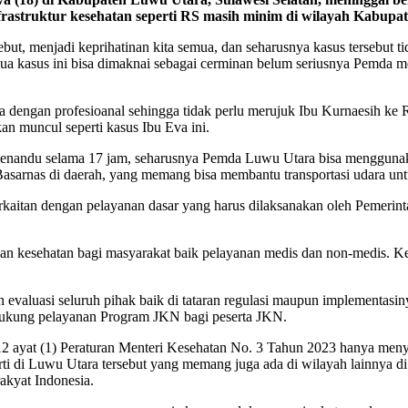
nfrastruktur kesehatan seperti RS masih minim di wilayah Kabup
, menjadi keprihatinan kita semua, dan seharusnya kasus tersebut tidak
edua kasus ini bisa dimaknai sebagai cerminan belum seriusnya Pemda 
 dengan profesioanal sehingga tidak perlu merujuk Ibu Kurnaesih ke
an muncul seperti kasus Ibu Eva ini.
s menandu selama 17 jam, seharusnya Pemda Luwu Utara bisa menggu
sarnas di daerah, yang memang bisa membantu transportasi udara un
aitan dengan pelayanan dasar yang harus dilaksanakan oleh Pemerint
anan kesehatan bagi masyarakat baik pelayanan medis dan non-medis
valuasi seluruh pihak baik di tataran regulasi maupun implementasin
dukung pelayanan Program JKN bagi peserta JKN.
l 12 ayat (1) Peraturan Menteri Kesehatan No. 3 Tahun 2023 hanya meny
rti di Luwu Utara tersebut yang memang juga ada di wilayah lainnya di
akyat Indonesia.