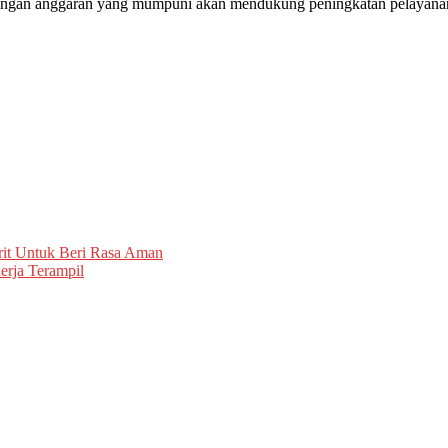
ungan anggaran yang mumpuni akan mendukung peningkatan pelayanan b
urit Untuk Beri Rasa Aman
rja Terampil