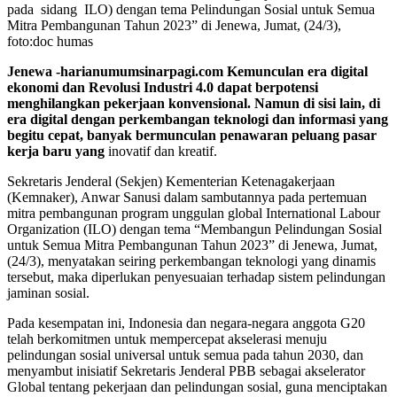
pada sidang ILO) dengan tema Pelindungan Sosial untuk Semua
Mitra Pembangunan Tahun 2023” di Jenewa, Jumat, (24/3),
foto:doc humas
Jenewa -harianumumsinarpagi.com Kemunculan era digital
ekonomi dan Revolusi Industri 4.0 dapat berpotensi
menghilangkan pekerjaan konvensional. Namun di sisi lain, di
era digital dengan perkembangan teknologi dan informasi yang
begitu cepat, banyak bermunculan penawaran peluang pasar
kerja baru yang
inovatif dan kreatif.
Sekretaris Jenderal (Sekjen) Kementerian Ketenagakerjaan
(Kemnaker), Anwar Sanusi dalam sambutannya pada pertemuan
mitra pembangunan program unggulan global International Labour
Organization (ILO) dengan tema “Membangun Pelindungan Sosial
untuk Semua Mitra Pembangunan Tahun 2023” di Jenewa, Jumat,
(24/3), menyatakan seiring perkembangan teknologi yang dinamis
tersebut, maka diperlukan penyesuaian terhadap sistem pelindungan
jaminan sosial.
Pada kesempatan ini, Indonesia dan negara-negara anggota G20
telah berkomitmen untuk mempercepat akselerasi menuju
pelindungan sosial universal untuk semua pada tahun 2030, dan
menyambut inisiatif Sekretaris Jenderal PBB sebagai akselerator
Global tentang pekerjaan dan pelindungan sosial, guna menciptakan