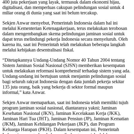
400 juta pekerjaan yang layak, termasuk dalam ekonomi hijau,
digitalisasi, dan memperluas cakupan pelindungan sosial untuk 4
miliar orang di dunia yang saat ini belum tercakup.
Sekjen Anwar menyebut, Pemerintah Indonesia dalam hal ini
melalui Kementerian Ketenagakerjaan, terus melakukan terobosan
dalam mengembangkan skema pelindungan jaminan sosial untuk
dapat terus melindungi pekerja Indonesia secara menyeluruh. Oleh
karena itu, saat ini Pemerintah telah melakukan beberapa langkah
melalui kebijakan desentralisasi fiskal.
“Ditetapkannya Undang-Undang Nomor 40 Tahun 2004 tentang
Sistem Jaminan Sosial Nasional (SJSN) memberikan kesempatan
untuk melakukan reformasi komprehensif terhadap sistem yang ada.
Undang-undang ini bertujuan untuk menjamin pelindungan sosial
bagi seluruh rakyat Indonesia dengan data jumlah pekerja sekitar
135 juta orang, baik yang bekerja di sektor formal maupun
informal,” kata Anwar.
Sekjen Anwar memaparkan, saat ini Indonesia telah memiliki tujuh
program jaminan sosial nasional, diantaranya yakni; Jaminan
Kesehatan Nasional (JKN), Jaminan Kecelakaan Kerja (JKK),
Jaminan Hari Tua (JHT), Jaminan Pensiun (JP), Jaminan Kematian
(JKM), Jaminan Kehilangan Pekerjaan (JKP), dan Program
Keluarga Harapan (PKH). Dalam kesempatan ini, Pemerintah