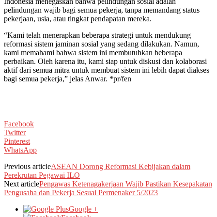
Indonesia menegaskan bahwa pelindungan sosial adalah
pelindungan wajib bagi semua pekerja, tanpa memandang status
pekerjaan, usia, atau tingkat pendapatan mereka.
“Kami telah menerapkan beberapa strategi untuk mendukung
reformasi sistem jaminan sosial yang sedang dilakukan. Namun,
kami memahami bahwa sistem ini membutuhkan beberapa
perbaikan. Oleh karena itu, kami siap untuk diskusi dan kolaborasi
aktif dari semua mitra untuk membuat sistem ini lebih dapat diakses
bagi semua pekerja,” jelas Anwar. *pr/fen
Facebook
Twitter
Pinterest
WhatsApp
Previous article
ASEAN Dorong Reformasi Kebijakan dalam
Perekrutan Pegawai ILO
Next article
Pengawas Ketenagakerjaan Wajib Pastikan Kesepakatan
Pengusaha dan Pekerja Sesuai Permenaker 5/2023
Google +