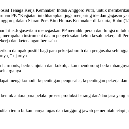
osial Tenaga Kerja Kemnaker, Indah Anggoro Putri, untuk memberika
usunan PP. “Kegiatan ini diharapkan juga menjaring ide dan gagasan yan
i Anggoro, dalam Siaran Pers Biro Humas Kemnaker di Jakarta, Rabu (1/
 Titus Jogaswitani menegaskan PP memiliki peran dan fungsi untuk 
ya; merupakan instrument dalam penyelesaian keluh kesah pekerja di 
kerja dan ketenangan berusaha.
erikan dampak positif bagi para pekerja/buruh dan pengusaha sehingg
nya, ” ujarnya.
an harmonis, berkelanjutan dan kokoh, akan mendorong berkembangnya
keluarganya.
an dapat mengakomodir kepentingan pengusaha, kepentingan pekerja dan 
ntuk antara para pelaku proses produksi barang dan/atau jasa yang te
ilan tentu bukan hanya tugas dan tanggung jawab pemerintah tetapi 