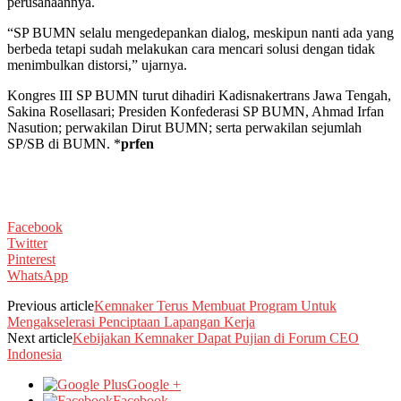
perusahaannya.
“SP BUMN selalu mengedepankan dialog, meskipun nanti ada yang
berbeda tetapi sudah melakukan cara mencari solusi dengan tidak
menimbulkan distorsi,” ujarnya.
Kongres III SP BUMN turut dihadiri Kadisnakertrans Jawa Tengah,
Sakina Rosellasari; Presiden Konfederasi SP BUMN, Ahmad Irfan
Nasution; perwakilan Dirut BUMN; serta perwakilan sejumlah
SP/SB di BUMN. *
prfen
Facebook
Twitter
Pinterest
WhatsApp
Previous article
Kemnaker Terus Membuat Program Untuk
Mengakselerasi Penciptaan Lapangan Kerja
Next article
Kebijakan Kemnaker Dapat Pujian di Forum CEO
Indonesia
Google +
Facebook