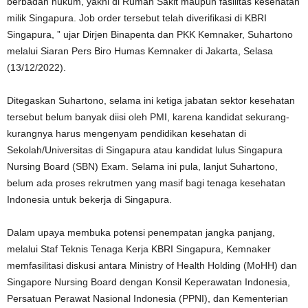
berbadan hukum, yakni di Rumah Sakit maupun fasilitas kesehatan
milik Singapura. Job order tersebut telah diverifikasi di KBRI
Singapura, ” ujar Dirjen Binapenta dan PKK Kemnaker, Suhartono
melalui Siaran Pers Biro Humas Kemnaker di Jakarta, Selasa
(13/12/2022).
Ditegaskan Suhartono, selama ini ketiga jabatan sektor kesehatan
tersebut belum banyak diisi oleh PMI, karena kandidat sekurang-
kurangnya harus mengenyam pendidikan kesehatan di
Sekolah/Universitas di Singapura atau kandidat lulus Singapura
Nursing Board (SBN) Exam. Selama ini pula, lanjut Suhartono,
belum ada proses rekrutmen yang masif bagi tenaga kesehatan
Indonesia untuk bekerja di Singapura.
Dalam upaya membuka potensi penempatan jangka panjang,
melalui Staf Teknis Tenaga Kerja KBRI Singapura, Kemnaker
memfasilitasi diskusi antara Ministry of Health Holding (MoHH) dan
Singapore Nursing Board dengan Konsil Keperawatan Indonesia,
Persatuan Perawat Nasional Indonesia (PPNI), dan Kementerian