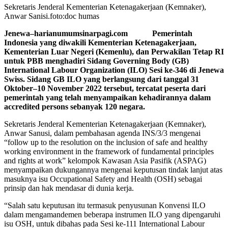
Sekretaris Jenderal Kementerian Ketenagakerjaan (Kemnaker),
Anwar Sanisi.foto:doc humas
Jenewa–harianumumsinarpagi.com Pemerintah
Indonesia yang diwakili Kementerian Ketenagakerjaan,
Kementerian Luar Negeri (Kemenlu), dan Perwakilan Tetap RI
untuk PBB menghadiri Sidang Governing Body (GB)
International Labour Organization (ILO) Sesi ke-346 di Jenewa
Swiss. Sidang GB ILO yang berlangsung dari tanggal 31
Oktober–10 November 2022 tersebut, tercatat peserta dari
pemerintah yang telah menyampaikan kehadirannya dalam
accredited persons sebanyak 120 negara.
Sekretaris Jenderal Kementerian Ketenagakerjaan (Kemnaker),
Anwar Sanusi, dalam pembahasan agenda INS/3/3 mengenai
“follow up to the resolution on the inclusion of safe and healthy
working environment in the framework of fundamental principles
and rights at work” kelompok Kawasan Asia Pasifik (ASPAG)
menyampaikan dukungannya mengenai keputusan tindak lanjut atas
masuknya isu Occupational Safety and Health (OSH) sebagai
prinsip dan hak mendasar di dunia kerja.
“Salah satu keputusan itu termasuk penyusunan Konvensi ILO
dalam mengamandemen beberapa instrumen ILO yang dipengaruhi
isu OSH, untuk dibahas pada Sesi ke-111 International Labour