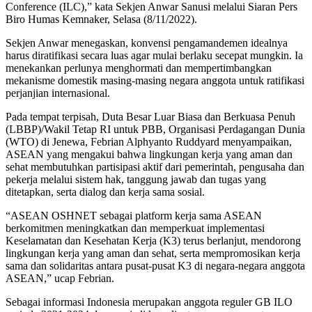
Conference (ILC),” kata Sekjen Anwar Sanusi melalui Siaran Pers
Biro Humas Kemnaker, Selasa (8/11/2022).
Sekjen Anwar menegaskan, konvensi pengamandemen idealnya
harus diratifikasi secara luas agar mulai berlaku secepat mungkin. Ia
menekankan perlunya menghormati dan mempertimbangkan
mekanisme domestik masing-masing negara anggota untuk ratifikasi
perjanjian internasional.
Pada tempat terpisah, Duta Besar Luar Biasa dan Berkuasa Penuh
(LBBP)/Wakil Tetap RI untuk PBB, Organisasi Perdagangan Dunia
(WTO) di Jenewa, Febrian Alphyanto Ruddyard menyampaikan,
ASEAN yang mengakui bahwa lingkungan kerja yang aman dan
sehat membutuhkan partisipasi aktif dari pemerintah, pengusaha dan
pekerja melalui sistem hak, tanggung jawab dan tugas yang
ditetapkan, serta dialog dan kerja sama sosial.
“ASEAN OSHNET sebagai platform kerja sama ASEAN
berkomitmen meningkatkan dan memperkuat implementasi
Keselamatan dan Kesehatan Kerja (K3) terus berlanjut, mendorong
lingkungan kerja yang aman dan sehat, serta mempromosikan kerja
sama dan solidaritas antara pusat-pusat K3 di negara-negara anggota
ASEAN,” ucap Febrian.
Sebagai informasi Indonesia merupakan anggota reguler GB ILO