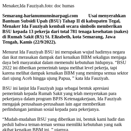
Menaker,Ida Fauziyah.foto: doc humas
Semarang-harianumumsinarpagi.com Usai menyerahkan
Bantuan Subsidi Upah (BSU) Tahap II di kabupaten Tegal,
Menaker Ida Fauziyah kembali secara simbolis memberikan
BSU kepada 13 pekerja dari total 781 tenaga kesehatan (nakes)
di Rumah Sakit (RS) St. Elizabeth, kota Semarang, Jawa
Tengah, Kamis (22/9/2022).
Menurut Ida Fauziyah BSU ini merupakan wujud hadirnya negara
dan ikut merasakan dampak dari kenaikan BBM sekaligus menjaga
daya beli masyarakat dalam memenuhi kebutuhan hidupnya. “BSU
2022 ini diberikan pemerintah tanpa melihat level pekerja, tapi
karena melihat dampak kenaikan BBM yang menimpa semua sektor
dari ujung Aceh hingga ujung Papua, ” kata Ida Fauziyah.
BSU ini lanjut Ida Fauziyah juga sebagai bentuk apresiasi
pemerintah kepada Rumah Sakit yang telah menyertakan para
pekerjanya dalam program BPJS Ketenagakerjaan, Ida Fauziyah
mengajak perusahaan-perusahaan lain agar memberikan
perlindungan jaminan sosial kepada para pekerjanya.
“Mudah-mudahan BSU yang diberikan ini, bentuk kami hadir dan
peduli bahwa teman-teman semua memiliki kebutuhan yang naik
akibat kenaikan BBM ini, ” ujarnya.