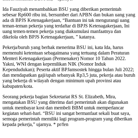
Ida Fauziyah menambahkan BSU yang diberikan pemerintah
sebesar Rp600 ribu ini, bersumber dari APBN dan bukan uang yang
ada di BPJS Ketenagakerjaan, “Bantuan ini tak mengurangi uang
teman-teman pekerja yang terdaftar di BPJS Ketenagakerjaan, Ini
uang temen-temen pekerja yang diakumulasi manfaatnya dan
dikelola oleh BPJS Ketenagakerjaan, ” katanya.
Pekerja/buruh yang berhak menerima BSU ini, kata Ida, harus
memenuhi ketentuan sebagaimana yang tertuang dalam Peraturan
Menteri Ketenagakerjaan (Permenaker) Nomor 10 Tahun 2022.
Yakni, WNI dengan kepemilikan NIK (Nomor Induk
Kependudukan); Peserta aktif BPJamsostek hingga bulan Juli 2022;
dan mendapatkan gaji/upah sebanyak Rp3,5 juta, pekerja atau buruh
yang bekerja di wilayah dengan minimum upah provinsi atau
kabupaten/kota.
Seorang pekerja bagian Sekretariat RS St. Elizabeth, Mira,
mengatakan BSU yang diterima dari pemerintah akan digunakan
untuk membayar kost dan membeli BBM untuk memperlancar
kegiatan sehari-hari. “BSU ini sangat bermanfaat sekali buat saya,
semoga pemerintah memiliki lagi program-program yang diberikan
kepada pekerja,” ujarnya. * pr/fen