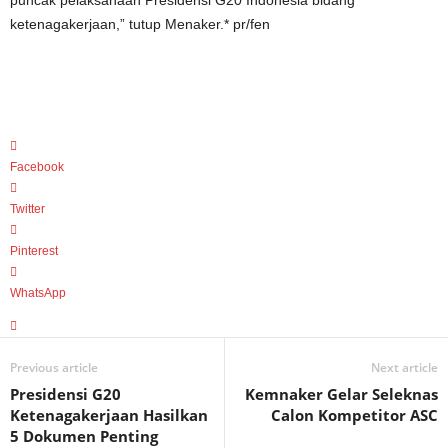
puncak pelaksanaan Presidensi G20 Indonesia bidang
ketenagakerjaan,” tutup Menaker.* pr/fen
Facebook
Twitter
Pinterest
WhatsApp
Previous article
Next article
Presidensi G20
Kemnaker Gelar Seleknas
Ketenagakerjaan Hasilkan
Calon Kompetitor ASC
5 Dokumen Penting