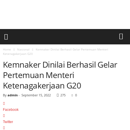
a
r
i
a
n
U
m
u
Home
Nasional
Kemnaker Dinilai Berhasil Gelar Pertemuan Menteri
m
Ketenagakerjaan G20
S
Kemnaker Dinilai Berhasil Gelar
i
Pertemuan Menteri
n
a
Ketenagakerjaan G20
r
p
By
admin
-
September 15, 2022
275
0
a
g
i
Facebook
Twitter