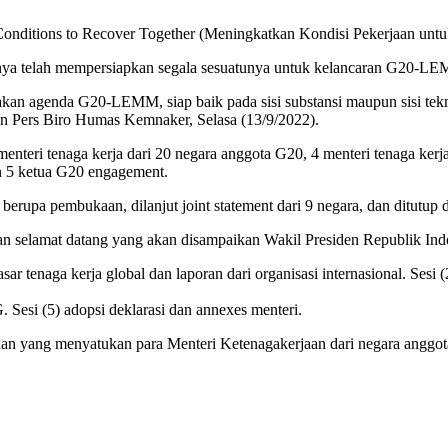
ditions to Recover Together (Meningkatkan Kondisi Pekerjaan untu
nya telah mempersiapkan segala sesuatunya untuk kelancaran G20-L
kan agenda G20-LEMM, siap baik pada sisi substansi maupun sisi tekn
an Pers Biro Humas Kemnaker, Selasa (13/9/2022).
ri tenaga kerja dari 20 negara anggota G20, 4 menteri tenaga kerja 
an 5 ketua G20 engagement.
rupa pembukaan, dilanjut joint statement dari 9 negara, dan ditutup d
an selamat datang yang akan disampaikan Wakil Presiden Republik In
asar tenaga kerja global dan laporan dari organisasi internasional. Se
. Sesi (5) adopsi deklarasi dan annexes menteri.
n yang menyatukan para Menteri Ketenagakerjaan dari negara anggota