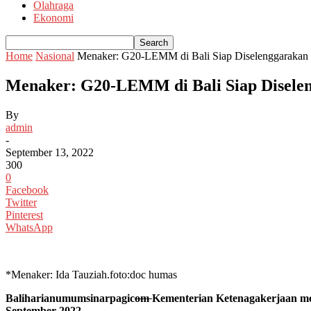
Olahraga
Ekonomi
Home
Nasional
Menaker: G20-LEMM di Bali Siap Diselenggarakan
Menaker: G20-LEMM di Bali Siap Disele
By
admin
-
September 13, 2022
300
0
Facebook
Twitter
Pinterest
WhatsApp
*Menaker: Ida Tauziah.foto:doc humas
Baliharianumumsinarpagic
om
Kementerian Ketenagakerjaan me
September 2022.