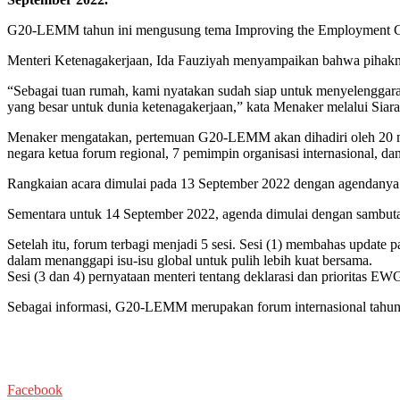
G20-LEMM tahun ini mengusung tema Improving the Employment Con
Menteri Ketenagakerjaan, Ida Fauziyah menyampaikan bahwa pihak
“Sebagai tuan rumah, kami nyatakan sudah siap untuk menyelenggara
yang besar untuk dunia ketenagakerjaan,” kata Menaker melalui Siar
Menaker mengatakan, pertemuan G20-LEMM akan dihadiri oleh 20 mente
negara ketua forum regional, 7 pemimpin organisasi internasional, d
Rangkaian acara dimulai pada 13 September 2022 dengan agendanya be
Sementara untuk 14 September 2022, agenda dimulai dengan sambut
Setelah itu, forum terbagi menjadi 5 sesi. Sesi (1) membahas update p
dalam menanggapi isu-isu global untuk pulih lebih kuat bersama.
Sesi (3 dan 4) pernyataan menteri tentang deklarasi dan prioritas EWG
Sebagai informasi, G20-LEMM merupakan forum internasional tahuna
Facebook