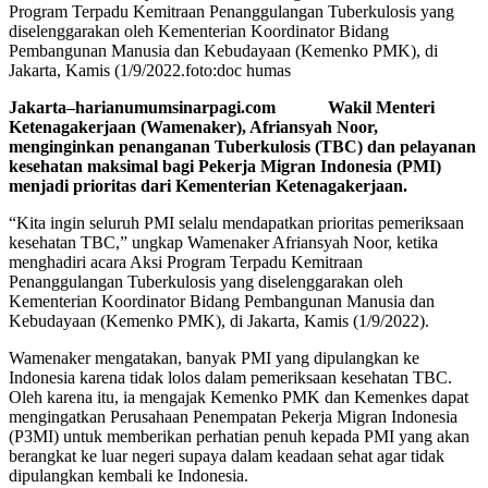
Program Terpadu Kemitraan Penanggulangan Tuberkulosis yang
diselenggarakan oleh Kementerian Koordinator Bidang
Pembangunan Manusia dan Kebudayaan (Kemenko PMK), di
Jakarta, Kamis (1/9/2022.foto:doc humas
Jakarta–harianumumsinarpagi.com Wakil Menteri
Ketenagakerjaan (Wamenaker), Afriansyah Noor,
menginginkan penanganan Tuberkulosis (TBC) dan pelayanan
kesehatan maksimal bagi Pekerja Migran Indonesia (PMI)
menjadi prioritas dari Kementerian Ketenagakerjaan.
“Kita ingin seluruh PMI selalu mendapatkan prioritas pemeriksaan
kesehatan TBC,” ungkap Wamenaker Afriansyah Noor, ketika
menghadiri acara Aksi Program Terpadu Kemitraan
Penanggulangan Tuberkulosis yang diselenggarakan oleh
Kementerian Koordinator Bidang Pembangunan Manusia dan
Kebudayaan (Kemenko PMK), di Jakarta, Kamis (1/9/2022).
Wamenaker mengatakan, banyak PMI yang dipulangkan ke
Indonesia karena tidak lolos dalam pemeriksaan kesehatan TBC.
Oleh karena itu, ia mengajak Kemenko PMK dan Kemenkes dapat
mengingatkan Perusahaan Penempatan Pekerja Migran Indonesia
(P3MI) untuk memberikan perhatian penuh kepada PMI yang akan
berangkat ke luar negeri supaya dalam keadaan sehat agar tidak
dipulangkan kembali ke Indonesia.