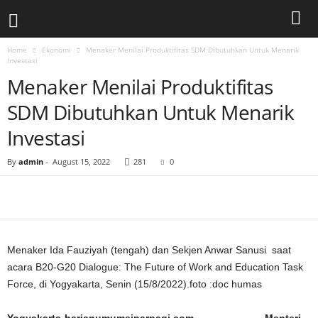
Home
Ekonomi
Menaker Menilai Produktifitas SDM Dibutuhkan Untuk Menarik
Investasi
Menaker Menilai Produktifitas
SDM Dibutuhkan Untuk Menarik
Investasi
By
admin
-
August 15, 2022
281
0
Menaker Ida Fauziyah (tengah) dan Sekjen Anwar Sanusi saat
acara B20-G20 Dialogue: The Future of Work and Education Task
Force, di Yogyakarta, Senin (15/8/2022).foto :doc humas