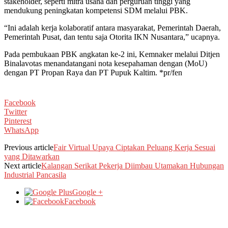
stakeholder, seperti mitra usaha dan perguruan tinggi yang
mendukung peningkatan kompetensi SDM melalui PBK.
“Ini adalah kerja kolaboratif antara masyarakat, Pemerintah Daerah,
Pemerintah Pusat, dan tentu saja Otorita IKN Nusantara,” ucapnya.
Pada pembukaan PBK angkatan ke-2 ini, Kemnaker melalui Ditjen
Binalavotas menandatangani nota kesepahaman dengan (MoU)
dengan PT Propan Raya dan PT Pupuk Kaltim. *pr/fen
Facebook
Twitter
Pinterest
WhatsApp
Previous article
Fair Virtual Upaya Ciptakan Peluang Kerja Sesuai
yang Ditawarkan
Next article
Kalangan Serikat Pekerja Diimbau Utamakan Hubungan
Industrial Pancasila
Google +
Facebook