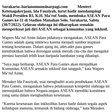
Surakarta–harianumumsinarpagi.com Menteri
Ketenagakerjaan, Ida Fauziyah, turut hadir mendampingi
Wakil Presiden RI, K.H. Ma’ruf Amin, membuka ASEAN Para
Games ke-11 di Stadion Manahan Solo, Surakarta, Sabtu
(30/7/2022). Gelaran olahraga ini diharapkan semakin
memperkuat jati diri ASEAN sebagai komunitas yang inklusif.
Wapres Ma’ruf Amin dalam pidatonya mengatakan, ASEAN Para
Games adalah ajang istimewa karena menjadi sumber inspirasi
tentang kesetaraan. Dalam ajang ini, atlet-atlet para games
membuktikan bahwa dorongan untuk meraih cita-cita dan mengukir
prestasi haruslah lebih kuat daripada hambatan yang dihadapi.
“Saya juga berharap, ASEAN Para Games akan menjadikan
Komunitas ASEAN semakin inklusif dan tangguh,” kata Wapres
Ma’ruf Amin.
Menaker Ida Fauziyah, usai menghadiri acara pembukaan ASEAN
Para Games, mengatakan bahwa pelaksanaan kompetisi olahraga ini
menunjukkan bahwa Negara-negara ASEAN memiliki komitmen
yang sama dalam menghadirkan kesetaraan.
“Karena kesetaraan dan inklusifitas harus hadir dalam segala aspek
kehidupan manusia, termasuk di bidang olahraga,” kata Menaker.