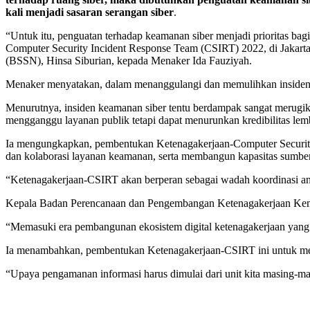
kali menjadi sasaran serangan siber
.
“Untuk itu, penguatan terhadap keamanan siber menjadi prioritas ba
Computer Security Incident Response Team (CSIRT) 2022, di Jakarta
(BSSN), Hinsa Siburian, kepada Menaker Ida Fauziyah.
Menaker menyatakan, dalam menanggulangi dan memulihkan insiden k
Menurutnya, insiden keamanan siber tentu berdampak sangat merugik
mengganggu layanan publik tetapi dapat menurunkan kredibilitas le
Ia mengungkapkan, pembentukan Ketenagakerjaan-Computer Security 
dan kolaborasi layanan keamanan, serta membangun kapasitas sumber
“Ketenagakerjaan-CSIRT akan berperan sebagai wadah koordinasi an
Kepala Badan Perencanaan dan Pengembangan Ketenagakerjaan Kemn
“Memasuki era pembangunan ekosistem digital ketenagakerjaan yang 
Ia menambahkan, pembentukan Ketenagakerjaan-CSIRT ini untuk meng
“Upaya pengamanan informasi harus dimulai dari unit kita masing-masi