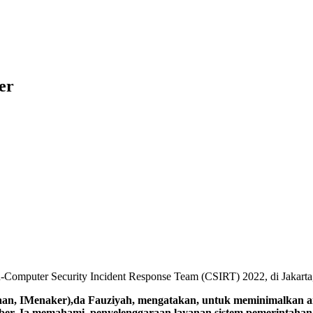
er
Computer Security Incident Response Team (CSIRT) 2022, di Jakarta,
 IMenaker),da Fauziyah, mengatakan, untuk meminimalkan anc
r. Ia memahami, penyelenggaraan layanan sistem pemerintahan be