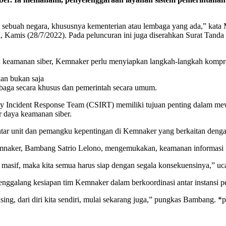
gi sebuah negara, khususnya kementerian atau lembaga yang ada,” kat
, Kamis (28/7/2022). Pada peluncuran ini juga diserahkan Surat Tanda
eamanan siber, Kemnaker perlu menyiapkan langkah-langkah komprehens
an bukan saja
mbaga secara khusus dan pemerintah secara umum.
Incident Response Team (CSIRT) memiliki tujuan penting dalam mewu
 daya keamanan siber.
tar unit dan pemangku kepentingan di Kemnaker yang berkaitan deng
aker, Bambang Satrio Lelono, mengemukakan, keamanan informasi me
masif, maka kita semua harus siap dengan segala konsekuensinya,” uc
galang kesiapan tim Kemnaker dalam berkoordinasi antar instansi p
ng, dari diri kita sendiri, mulai sekarang juga,” pungkas Bambang. *p