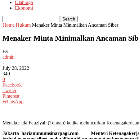
Olahraga
Ekonomi
Home
Hukum
Menaker Minta Minimalkan Ancaman Siber
Menaker Minta Minimalkan Ancaman Sib
By
admin
-
July 28, 2022
349
0
Facebook
Twitter
Pinterest
WhatsApp
Menaker Ida Fauziyah (Tengah) ketika meluncurkan Ketenagakerjaan-
Jakarta–harianumumsinarpagi.com Menteri Ketenagakerjaan,
terhadap ruang siber, maka dibutuhkan penguatan keamanan sibe