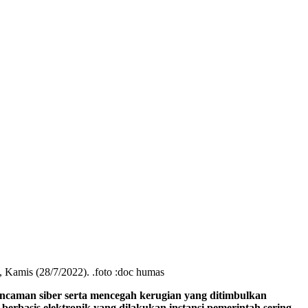
 Kamis (28/7/2022). .foto :doc humas
aman siber serta mencegah kerugian yang ditimbulkan
rbasis elektronik yang dilakukan instansi pemerintah sering