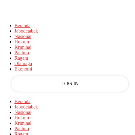
Sign in
PASSWORD RECOVERY
SIGN IN
Welcome!
Beranda
Log into your account
Jabodetabek
Nasional
Hukum
Kriminal
Pantura
your username
Ragam
Olahraga
your password
Ekonomi
Forgot your password?
Beranda
Jabodetabek
Nasional
Hukum
Kriminal
Recover your password
Pantura
Ragam