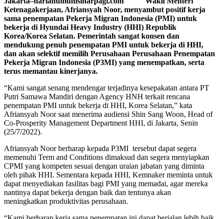
Jakarta–harianumumsinarpagi.com Wakil Menteri
Ketenagakerjaan, Afriansyah Noor, menyambut positif kerja
sama penempatan Pekerja Migran Indonesia (PMI) untuk
bekerja di Hyundai Heavy Industry (HHI) Republik
Korea/Korea Selatan. Pemerintah sangat konsen dan
mendukung penuh penempatan PMI untuk bekerja di HHI,
dan akan selektif memilih Perusahaan Perusahaan Penempatan
Pekerja Migran Indonesia (P3MI) yang menempatkan, serta
terus memantau kinerjanya.
“Kami sangat senang mendengar terjadinya kesepakatan antara PT
Putri Samawa Mandiri dengan Agency HNH terkait rencana
penempatan PMI untuk bekerja di HHI, Korea Selatan,” kata
Afriansyah Noor saat menerima audiensi Shin Sang Woon, Head of
Co-Prosperity Management Department HHI, di Jakarta, Senin
(25/7/2022).
Afriansyah Noor berharap kepada P3MI tersebut dapat segera
memenuhi Term and Conditions dimaksud dan segera menyiapkan
CPMI yang kompeten sesuai dengan uraian jabatan yang diminta
oleh pihak HHI. Sementara kepada HHI, Kemnaker meminta untuk
dapat menyediakan fasilitas bagi PMI yang memadai, agar mereka
nantinya dapat bekerja dengan baik dan tentunya akan
meningkatkan produktivitas perusahaan.
“Kami berharap kerja sama penempatan ini dapat berjalan lebih baik