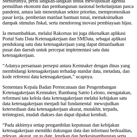
Menurutnya, perlu langkah-langkah untuk mewujudkan agenda
pemulihan ekonomi dan pembangunan nasional berkelanjutan pasca
pandemi, antara lain menentukan sektor prioritas, mempromosikan
pasar kerja, pemberian manfaat bantuan tunai, memaksimalkan
dampak stimulus fiskal, serta mendorong inovasi pembiayaan hijau.
Ia menambahkan, melalui Rakornas ini juga dikenalkan aplikasi
Portal Satu Data Ketenagakerjaan dan SMData, sebagai aplikasi
pendukung satu data ketenagakerjaan yang dapat dimanfaatkan
pusat dan daerah untuk percepat implementasi satu data
ketenagakerjaan.
“Adanya persamaan persepsi antara Kemnaker dengan dinas yang
membidangi ketenagakerjaan terhadap standar data, metadata, dan
kode referensi data ketenagakerjaan,” ucapnya.
Sementara Kepala Badan Perencanaan dan Pengembangan
Ketenagakerjaan Kemnaker, Bambang Satrio Lelono, mengatakan,
reformasi tata kelola data ketenagakerjaan melalui kebijakan satu
data ketenagakerjaan menjadi hal fundamental mewujudkan
ketersediaan data ketenagakerjaan akurat, mutakhir, terpadu,
terintegrasi, mudah diakses dan dapat dipakai kembali.
“Pada akhirnya setiap pengambilan keputusan dan kebijakan
ketenagakerjaan memiliki dukungan data dan informasi berkualitas,
relevan, akurat, up to date, lengkap dan berkesinambungan serta