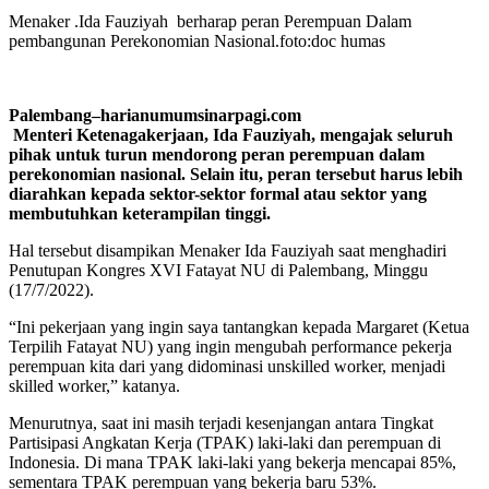
Menaker .Ida Fauziyah berharap peran Perempuan Dalam
pembangunan Perekonomian Nasional.foto:doc humas
Palembang–harianumumsinarpagi.com
Menteri Ketenagakerjaan, Ida Fauziyah, mengajak seluruh
pihak untuk turun mendorong peran perempuan dalam
perekonomian nasional. Selain itu, peran tersebut harus lebih
diarahkan kepada sektor-sektor formal atau sektor yang
membutuhkan keterampilan tinggi.
Hal tersebut disampikan Menaker Ida Fauziyah saat menghadiri
Penutupan Kongres XVI Fatayat NU di Palembang, Minggu
(17/7/2022).
“Ini pekerjaan yang ingin saya tantangkan kepada Margaret (Ketua
Terpilih Fatayat NU) yang ingin mengubah performance pekerja
perempuan kita dari yang didominasi unskilled worker, menjadi
skilled worker,” katanya.
Menurutnya, saat ini masih terjadi kesenjangan antara Tingkat
Partisipasi Angkatan Kerja (TPAK) laki-laki dan perempuan di
Indonesia. Di mana TPAK laki-laki yang bekerja mencapai 85%,
sementara TPAK perempuan yang bekerja baru 53%.