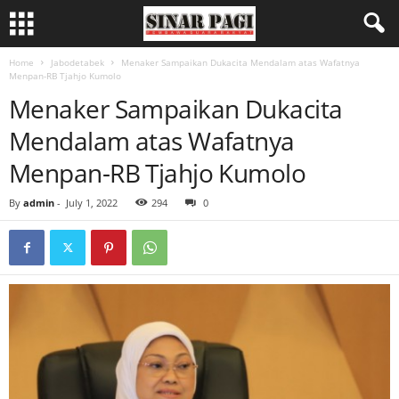
Home
Jabodetabek
Menaker Sampaikan Dukacita Mendalam atas Wafatnya
Menpan-RB Tjahjo Kumolo
Menaker Sampaikan Dukacita
Mendalam atas Wafatnya
Menpan-RB Tjahjo Kumolo
By
admin
-
July 1, 2022
294
0