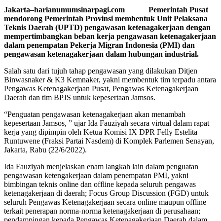
Jakarta–harianumumsinarpagi.com Pemerintah Pusat
mendorong Pemerintah Provinsi membentuk Unit Pelaksana
Teknis Daerah (UPTD) pengawasan ketenagakerjaan dengan
mempertimbangkan beban kerja pengawasan ketenagakerjaan
dalam penempatan Pekerja Migran Indonesia (PMI) dan
pengawasan ketenagakerjaan dalam hubungan industrial.
Salah satu dari tujuh tahap pengawasan yang dilakukan Ditjen
Binwasnaker & K3 Kemnaker, yakni membentuk tim terpadu antara
Pengawas Ketenagakerjaan Pusat, Pengawas Ketenagakerjaan
Daerah dan tim BPJS untuk kepesertaan Jamsos.
“Penguatan pengawasan ketenagakerjaan akan menambah
kepesertaan Jamsos, ” ujar Ida Fauziyah secara virtual dalam rapat
kerja yang dipimpin oleh Ketua Komisi IX DPR Felly Estelita
Runtuwene (Fraksi Partai Nasdem) di Komplek Parlemen Senayan,
Jakarta, Rabu (22/6/2022).
Ida Fauziyah menjelaskan enam langkah lain dalam penguatan
pengawasan ketengakerjaan dalam penempatan PMI, yakni
bimbingan teknis online dan offline kepada seluruh pengawas
ketenagakerjaan di daerah; Focus Group Discussion (FGD) untuk
seluruh Pengawas Ketenagakerjaan secara online maupun offline
terkait penerapan norma-norma ketenagakerjaan di perusahaan;
pendampingan kepada Pengawas Ketenagakerjaan Daerah dalam