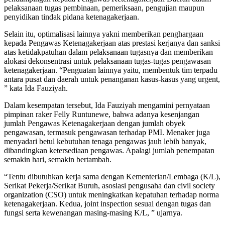
pelaksanaan tugas pembinaan, pemeriksaan, pengujian maupun
penyidikan tindak pidana ketenagakerjaan.
Selain itu, optimalisasi lainnya yakni memberikan penghargaan
kepada Pengawas Ketenagakerjaan atas prestasi kerjanya dan sanksi
atas ketidakpatuhan dalam pelaksanaan tugasnya dan memberikan
alokasi dekonsentrasi untuk pelaksanaan tugas-tugas pengawasan
ketenagakerjaan. “Penguatan lainnya yaitu, membentuk tim terpadu
antara pusat dan daerah untuk penanganan kasus-kasus yang urgent,
” kata Ida Fauziyah.
Dalam kesempatan tersebut, Ida Fauziyah mengamini pernyataan
pimpinan raker Felly Runtunewe, bahwa adanya kesenjangan
jumlah Pengawas Ketenagakerjaan dengan jumlah obyek
pengawasan, termasuk pengawasan terhadap PMI. Menaker juga
menyadari betul kebutuhan tenaga pengawas jauh lebih banyak,
dibandingkan ketersediaan pengawas. Apalagi jumlah penempatan
semakin hari, semakin bertambah.
“Tentu dibutuhkan kerja sama dengan Kementerian/Lembaga (K/L),
Serikat Pekerja/Serikat Buruh, asosiasi pengusaha dan civil society
organization (CSO) untuk meningkatkan kepatuhan terhadap norma
ketenagakerjaan. Kedua, joint inspection sesuai dengan tugas dan
fungsi serta kewenangan masing-masing K/L, ” ujarnya.