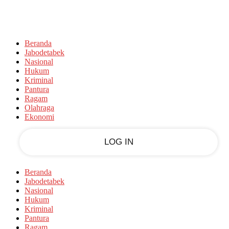
Sign in
PASSWORD RECOVERY
SIGN IN
Welcome!
Beranda
Log into your account
Jabodetabek
Nasional
Hukum
Kriminal
Pantura
your username
Ragam
Olahraga
your password
Ekonomi
Forgot your password?
Beranda
Jabodetabek
Nasional
Hukum
Kriminal
Recover your password
Pantura
Ragam