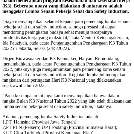
dalam menerapkan program keselamatan dan kesehatan kerja
(K3). Beberapa upaya yang dilakukan di antaranya adalah
menggelar Lomba Senam Pekerja Sehat dan Safety Induction.
“Saya menyampaikan selamat kepada para pemenang lomba senam
pekerja sehat dan safety induction, semoga prestasi ini dapat
mendorong peningkatan budaya sehat menuju tercapainya
produktivitas kerja yang maksimal,” kata Menteri Ketenagakerjaan,
Ida Fauziyah, pada acara Penganugerahan Penghargaan K3 Tahun
2022 di Jakarta, Selasa (24/5/2022).
Dirjen Binwasnaker dan K3 Kemnaker, Haiyani Rumondang,
menambahkan, pada acara Penganugerahan Penghargaan K3 Tahun
2022, pihaknya juga mengumumkan para pemenang loma senam
pekerja sehat dan safety induction. Kegiatan lomba ini merupakan
rangkaian dari peringatan Hari K3 Nasional yang dilaksanakan
sejak awal tahun 2022.
“Pada kesempatan ini juga kami menyampaikan bahwa dalam
rangka Bulan K3 Nasional Tahun 2022 yang lalu telah dilaksanakan
lomba senam pekerja sehat dan safety induction,” katanya.
Adapun, pemenang lomba Safety Induction adalah
1.PT. Hamsina (Provinsi Jawa Tengah);
2.PT PLN (Persero) UPT Padang (Provinsi Sumatera Barat);
3.PT. Citra Turbindo (Provinsi Kepulauan Riau);