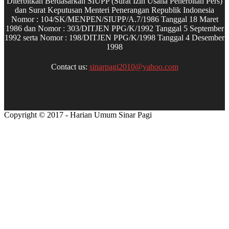
Diterbitkan Berdasarkan SIUPP (Surat Izin Usaha Penerbitan Pers)
dan Surat Keputusan Menteri Penerangan Republik Indonesia
Nomor : 104/SK/MENPEN/SIUPP/A.7/1986 Tanggal 18 Maret
1986 dan Nomor : 303/DITJEN PPG/K/1992 Tanggal 5 September
1992 serta Nomor : 198/DITJEN PPG/K/1998 Tanggal 4 Desember
1998
Contact us:
sinarpagi2010@yahoo.com
Copyright © 2017 - Harian Umum Sinar Pagi