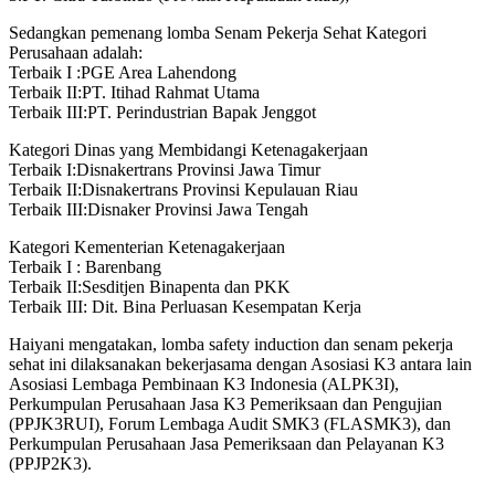
Sedangkan pemenang lomba Senam Pekerja Sehat Kategori
Perusahaan adalah:
Terbaik I :PGE Area Lahendong
Terbaik II:PT. Itihad Rahmat Utama
Terbaik III:PT. Perindustrian Bapak Jenggot
Kategori Dinas yang Membidangi Ketenagakerjaan
Terbaik I:Disnakertrans Provinsi Jawa Timur
Terbaik II:Disnakertrans Provinsi Kepulauan Riau
Terbaik III:Disnaker Provinsi Jawa Tengah
Kategori Kementerian Ketenagakerjaan
Terbaik I : Barenbang
Terbaik II:Sesditjen Binapenta dan PKK
Terbaik III: Dit. Bina Perluasan Kesempatan Kerja
Haiyani mengatakan, lomba safety induction dan senam pekerja
sehat ini dilaksanakan bekerjasama dengan Asosiasi K3 antara lain
Asosiasi Lembaga Pembinaan K3 Indonesia (ALPK3I),
Perkumpulan Perusahaan Jasa K3 Pemeriksaan dan Pengujian
(PPJK3RUI), Forum Lembaga Audit SMK3 (FLASMK3), dan
Perkumpulan Perusahaan Jasa Pemeriksaan dan Pelayanan K3
(PPJP2K3).