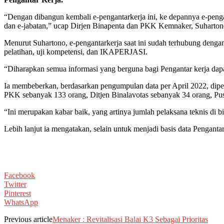
“Dengan dibangun kembali e-pengantarkerja ini, ke depannya e-penga
dan e-jabatan,” ucap Dirjen Binapenta dan PKK Kemnaker, Suhartono,
Menurut Suhartono, e-pengantarkerja saat ini sudah terhubung denga
pelatihan, uji kompetensi, dan IKAPERJASI.
“Diharapkan semua informasi yang berguna bagi Pengantar kerja dapa
Ia membeberkan, berdasarkan pengumpulan data per April 2022, dipero
PKK sebanyak 133 orang, Ditjen Binalavotas sebanyak 34 orang, Pus
“Ini merupakan kabar baik, yang artinya jumlah pelaksana teknis di 
Lebih lanjut ia mengatakan, selain untuk menjadi basis data Pengantar
Facebook
Twitter
Pinterest
WhatsApp
Previous article
Menaker : Revitalisasi Balai K3 Sebagai Prioritas