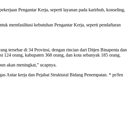
kerjaan Pengantar Kerja, seperti layanan pada karirhub, konseling,
uk memfasilitasi kebutuhan Pengantar Kerja, seperti pendaftaran
g tersebar di 34 Provinsi, dengan rincian dari Ditjen Binapenta dan
i 124 orang, kabupaten 368 orang, dan kota sebanyak 185 orang.
n pun akan meningkat,” ucapnya.
ugas Antar kerja dan Pejabat Struktural Bidang Penempatan. * pr/fen