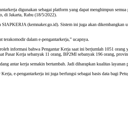
ntarkerja digunakan sebagai platform yang dapat menghimpun semua pe
 di Jakarta, Rabu (18/5/2022).
n SIAPKERJA (kemnaker.go.id). Sistem ini juga akan dikembangkan unt
t terakomodir dalam e-pengantarkerja,” ucapnya.
leh informasi bahwa Pengantar Kerja saat ini berjumlah 1051 orang yan
at Pasar Kerja sebanyak 11 orang, BP2MI sebanyak 196 orang, provins
bidang antar kerja semakin bertambah. Jadi diharapkan kualitas layana
 Kerja, e-pengantarkerja ini juga berfungsi sebagai basis data bagi Pet