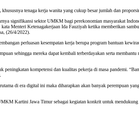
, khususnya tenaga kerja wanita yang cukup besar jumlah dan propor
rnya signifikansi sektor UMKM bagi perekonomian masyarakat Indone
” kata Menteri Ketenagakerjaan Ida Fauziyah ketika memberikan samb
a, (26/4/2022).
bangan perluasan kesempatan kerja berupa program bantuan kewira
rempuan sehingga mereka dapat kembali terberdayakan serta membantu
k peningkatan kompetensi dan kualitas pekerja di masa pandemi. “Ban
.
a di era digital ini maka diharapkan akan banyak perempuan yang bi
a UMKM Kartini Jawa Timur sebagai kegiatan konkrit untuk mendukun