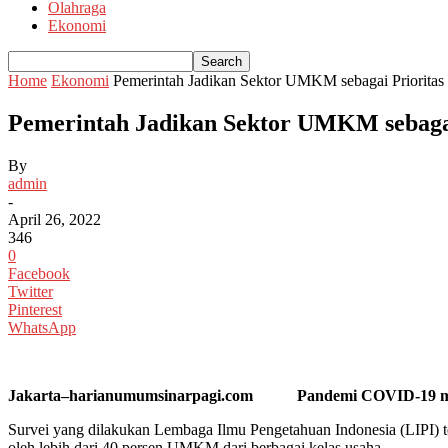
Olahraga
Ekonomi
Home
Ekonomi
Pemerintah Jadikan Sektor UMKM sebagai Priorita
Pemerintah Jadikan Sektor UMKM sebaga
By
admin
-
April 26, 2022
346
0
Facebook
Twitter
Pinterest
WhatsApp
Jakarta–harianumumsinarpagi.com Pandemi COVID-19 membe
Survei yang dilakukan Lembaga Ilmu Pengetahuan Indonesia (LIPI) 
oleh lebih dari 40 persen UMKM dari berbagai kelas usaha.