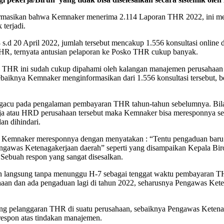
asikan bahwa Kemnaker menerima 2.114 Laporan THR 2022, ini memas
terjadi.
s.d 20 April 2022, jumlah tersebut mencakup 1.556 konsultasi online 
HR, ternyata antusian pelaporan ke Posko THR cukup banyak.
ng THR ini sudah cukup dipahami oleh kalangan manajemen perusahaan d
ebaiknya Kemnaker menginformasikan dari 1.556 konsultasi tersebut, 
engacu pada pengalaman pembayaran THR tahun-tahun sebelumnya. B
rja atau HRD perusahaan tersebut maka Kemnaker bisa meresponnya secar
an dihindari.
Kemnaker meresponnya dengan menyatakan : “Tentu pengaduan baru ak
gawas Ketenagakerjaan daerah” seperti yang disampaikan Kepala Bi
 Sebuah respon yang sangat disesalkan.
on langsung tanpa menunggu H-7 sebagai tenggat waktu pembayaran T
aan dan ada pengaduan lagi di tahun 2022, seharusnya Pengawas Ket
ang pelanggaran THR di suatu perusahaan, sebaiknya Pengawas Ketena
 respon atas tindakan manajemen.