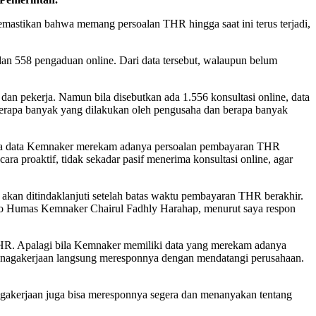
tikan bahwa memang persoalan THR hingga saat ini terus terjadi,
dan 558 pengaduan online. Dari data tersebut, walaupun belum
an pekerja. Namun bila disebutkan ada 1.556 konsultasi online, data
berapa banyak yang dilakukan oleh pengusaha dan berapa banyak
ila data Kemnaker merekam adanya persoalan pembayaran THR
a proaktif, tidak sekadar pasif menerima konsultasi online, agar
an ditindaklanjuti setelah batas waktu pembayaran THR berakhir.
ro Humas Kemnaker Chairul Fadhly Harahap, menurut saya respon
HR. Apalagi bila Kemnaker memiliki data yang merekam adanya
enagakerjaan langsung meresponnya dengan mendatangi perusahaan.
gakerjaan juga bisa meresponnya segera dan menanyakan tentang