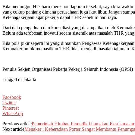
Bila menunggu H-7 baru merespon laporan tersebut, saya kira waktu
yang cukup panjang dimana perusahaan juga ikut libur. Jangan sampa
Ketenagakerjaan agar pekerja dapat THR sebelum hari raya.
Dari data pengaduan dan konsultasi yang disampaikan oleh Kemnake
Belum ada terobosan inovatif secara sistemik atas masalah THR yang te
Bila pola pikir seperti ini yang dimainkan Pengawas Ketenagakerjaa
Kemnaker untuk memastikan THR tidak menjadi masalah tahunan. Ke
Penulis Sekjen Organisasi Pekerja Pekerja Seluruh Indonesia (OPSI)
Tinggal di Jakarta
Facebook
Twitter
Pinterest
WhatsApp
Previous article
Pemerintah Himbau Pemudik Utamakan Keselamatan 
Next article
Menaker : Keberadaan Porter Sangat Membantu Penump