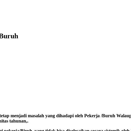
/Buruh
tap menjadi masalah yang dihadapi oleh Pekerja /Buruh Walaupu
itas tahunan,.
pekerja/Biruh yang tidak bisa diselesaikan secara sistemik oleh