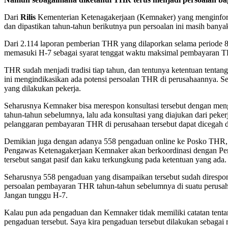
Dari
Rilis
Kementerian Ketenagakerjaan (Kemnaker) yang menginform
dan dipastikan tahun-tahun berikutnya pun persoalan ini masih banyak 
Dari 2.114 laporan pemberian THR yang dilaporkan selama periode 8 
memasuki H-7 sebagai syarat tenggat waktu maksimal pembayaran T
THR sudah menjadi tradisi tiap tahun, dan tentunya ketentuan tenta
ini mengindikasikan ada potensi persoalan THR di perusahaannya. S
yang dilakukan pekerja.
Seharusnya Kemnaker bisa merespon konsultasi tersebut dengan m
tahun-tahun sebelumnya, lalu ada konsultasi yang diajukan dari peke
pelanggaran pembayaran THR di perusahaan tersebut dapat dicegah d
Demikian juga dengan adanya 558 pengaduan online ke Posko THR, 
Pengawas Ketenagakerjaan Kemnaker akan berkoordinasi dengan Pen
tersebut sangat pasif dan kaku terkungkung pada ketentuan yang ada.
Seharusnya 558 pengaduan yang disampaikan tersebut sudah diresp
persoalan pembayaran THR tahun-tahun sebelumnya di suatu perusah
Jangan tunggu H-7.
Kalau pun ada pengaduan dan Kemnaker tidak memiliki catatan tent
pengaduan tersebut. Saya kira pengaduan tersebut dilakukan sebagai