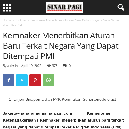
Home
Hukum
Kemnaker Menerbitkan Aturan Baru Terkait Negara Yang Dapat
Ditempati PMI
Kemnaker Menerbitkan Aturan
Baru Terkait Negara Yang Dapat
Ditempati PMI
By
admin
-
April 19, 2022
373
0
Dirjen Binapenta dan PKK Kemnaker, Suhartono.foto :ist
Jakarta–harianumumsinarpagi.com Kementerian
Ketenagakerjaan ( Kemnaker) menerbitkan aturan baru terkait
negara yang dapat ditempati Pekerja Migran Indonesia (PMI) .