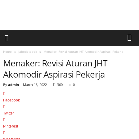
a
r
i
a
n
U
m
u
Home
Jabodetabek
Menaker: Revisi Aturan JHT Akomodir Aspirasi Pekerja
m
Menaker: Revisi Aturan JHT
S
i
Akomodir Aspirasi Pekerja
n
a
By
admin
-
March 16, 2022
360
0
r
p
Facebook
a
g
Twitter
i
Pinterest