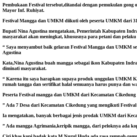
Pembukaan Festival tersebut,ditandai dengan pemukulan gong
Mayor Inf. Ruhiyat.
Festival Mangga dan UMKM diikuti oleh peserta UMKM dari 31
Bupati Nina Agustina mengatakan, Pemerintah Kabupaten Indram
masyarakat akan meningkat, khususnya para petani dan pelak
“ Saya menyambut baik gelaran Festival Mangga dan UMKM se-
Agustina
Kata,Nina Agustina buah mangga sebagai ikon Kabupaten Indra
diminati masyarakat.
“ Karena itu saya harapkan supaya produk unggulan UMKM Kabup
rumah tangga dan sertifikat halal semuanya harus punya dan w
Peserta Festival mangga dan UMKM dari Kecamatan Cikedung
” Ada 7 Desa dari Kecamatan Cikedung yang mengikuti Festiva
Ia mengatakan, banyak berbagai jenis prodak UMKM dari Kec
” Ada mangga Agrimania,keripik mangga, dari peloknya ada k
Ciri khas kopi badak,kata M Nurul Huda ada rasa rempah-remp