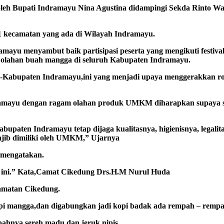
 oleh Bupati Indramayu Nina Agustina didampingi Sekda Rinto 
 kecamatan yang ada di Wilayah Indramayu.
ayu menyambut baik partisipasi peserta yang mengikuti festival
u olahan buah mangga di seluruh Kabupaten Indramayu.
Kabupaten Indramayu,ini yang menjadi upaya menggerakkan roda
mayu dengan ragam olahan produk UMKM diharapkan supaya selalu
aten Indramayu tetap dijaga kualitasnya, higienisnya, legalita
ajib dimiliki oleh UMKM,” Ujarnya
 mengatakan.
l ini.” Kata,Camat Cikedung Drs.H.M Nurul Huda
amatan Cikedung.
opi mangga,dan digabungkan jadi kopi badak ada rempah – remp
ahnya,sereh,madu dan jeruk nipis.