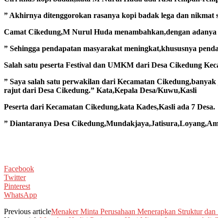
” Akhirnya ditenggorokan rasanya kopi badak lega dan nikmat 
Camat Cikedung,M Nurul Huda menambahkan,dengan adanya F
” Sehingga pendapatan masyarakat meningkat,khususnya penda
Salah satu peserta Festival dan UMKM dari Desa Cikedung K
” Saya salah satu perwakilan dari Kecamatan Cikedung,banyak j
rajut dari Desa Cikedung.” Kata,Kepala Desa/Kuwu,Kasli
Peserta dari Kecamatan Cikedung,kata Kades,Kasli ada 7 Desa.
” Diantaranya Desa Cikedung,Mundakjaya,Jatisura,Loyang,Ami
Facebook
Twitter
Pinterest
WhatsApp
Previous article
Menaker Minta Perusahaan Menerapkan Struktur dan