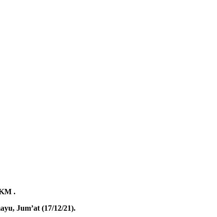
KM .
yu, Jum’at (17/12/21).