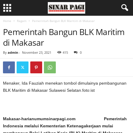
Home
Ragam
Pemerintah Bangun BLK Maritim di Makasar
Pemerintah Bangun BLK Maritim
di Makasar
By
admin
-
November 23, 2021
415
0
Menaker, Ida Fauziah menekan tombol dimulainya pembangunan
BLK Maritim di Makasar Sulawesi Selatan.foto:ist
Makasar-harianumumsinarpagi.com Pemerintah
Indonesia melalui Kementerian Ketenagakerjaan mulai