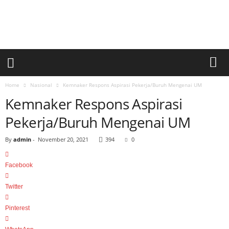
a
r
i
a
n
U
m
u
Home
Nasional
Kemnaker Respons Aspirasi Pekerja/Buruh Mengenai UM
m
Kemnaker Respons Aspirasi
S
i
Pekerja/Buruh Mengenai UM
n
a
By
admin
-
November 20, 2021
394
0
r
p
Facebook
a
g
Twitter
i
Pinterest