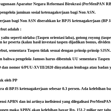
yagunaan Aparatur Negara Reformasi Birokrasi (PerMenPAN RB) 
 pengelola jaminan sosial ketenagakerjaan bagi Non ASN.
kerjaan bagi Non ASN diserahkan ke BPJS ketenagakerjaan (BP Ja
but adalah :
aitu seperti nirlaba (Taspen orientasi laba), gotong royong (tas
n ke peserta (kalau hasil investasi taspen dijadikan bonus, divide
ut, sementara Taspen tidak sesuai dengan prinsip-prinsip SJSN.
n bahwa pengelola Jamsos harus dibentuk UU sementara Taspen 
dan nomor 6/PUU-XVIII/2020 dinyatakan lembaga atau badan ya
uk oleh PP
ra di BPJS ketenagakerjaan sebesar 0.3 persen. Ada kelebihan ba
nsi APBN dan ini artinya inefisiensi yang dilegalisasi PerMenP
aspen maka APBN akan kelebihan bayar Rp. 151.2 miliar per tahun 