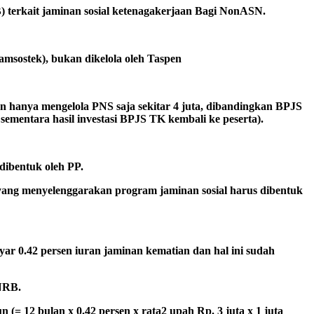
terkait jaminan sosial ketenagakerjaan Bagi NonASN.
msostek), bukan dikelola oleh Taspen
pen hanya mengelola PNS saja sekitar 4 juta, dibandingkan BPJS
n sementara hasil investasi BPJS TK kembali ke peserta).
dibentuk oleh PP.
ng menyelenggarakan program jaminan sosial harus dibentuk
yar 0.42 persen iuran jaminan kematian dan hal ini sudah
ANRB.
(= 12 bulan x 0.42 persen x rata2 upah Rp. 3 juta x 1 juta