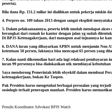
peserta).
Bila dana Rp. 151.2 miliar ini dialihkan untuk pekerja miskin 
4. Perpres no. 109 tahun 2013 dengan sangat eksplisit menyat
5. Dalam pelaksanaannya, peserta lebih mudah mendapat akses m
berangkat dari rumah ke kantor dengan jalan yg sudah ditentukan
Di BPJS Ketenagakerjaan, dari manapun asal tujuannya ke kant
6. DANA iuran yang dibayarkan APBN untuk menjamin Non AS
ketentuan 50 persen, faktanya bisa mencapai 65 persen yang d
7. Kalau nanti dikemudian hari ada lagi relaksasi pembayaran 
iuran 99 persennya bisa dialokasikan utk membiayai kebutuhan
Saya mendorong Pemerintah lebih obyektif dalam membuat Per
ketenagakerjaan, bukan Ke Taspen.
Pak Presiden harus mengetahui berbagai persoalan yang terjadi 
sosiologis terkait penerapan manfaat. Presiden harus memast
Penulis Koordinator Advokasi BPJS Watch