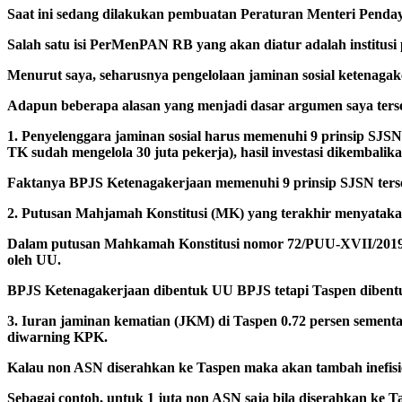
Saat ini sedang dilakukan pembuatan Peraturan Menteri Penda
Salah satu isi PerMenPAN RB yang akan diatur adalah institusi
Menurut saya, seharusnya pengelolaan jaminan sosial ketenaga
Adapun beberapa alasan yang menjadi dasar argumen saya terse
1. Penyelenggara jaminan sosial harus memenuhi 9 prinsip SJSN y
TK sudah mengelola 30 juta pekerja), hasil investasi dikembalika
Faktanya BPJS Ketenagakerjaan memenuhi 9 prinsip SJSN terseb
2. Putusan Mahjamah Konstitusi (MK) yang terakhir menyataka
Dalam putusan Mahkamah Konstitusi nomor 72/PUU-XVII/2019 
oleh UU.
BPJS Ketenagakerjaan dibentuk UU BPJS tetapi Taspen dibent
3. Iuran jaminan kematian (JKM) di Taspen 0.72 persen sementa
diwarning KPK.
Kalau non ASN diserahkan ke Taspen maka akan tambah inefisie
Sebagai contoh, untuk 1 juta non ASN saja bila diserahkan ke T