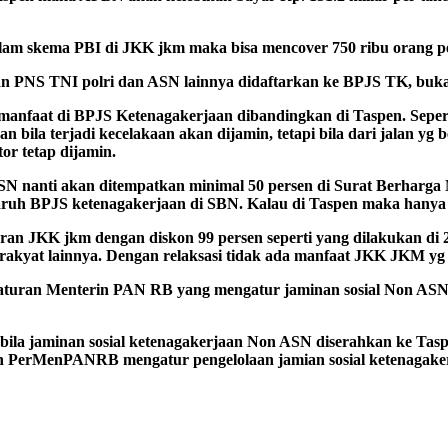
dalam skema PBI di JKK jkm maka bisa mencover 750 ribu orang pe
akan PNS TNI polri dan ASN lainnya didaftarkan ke BPJS TK, buk
anfaat di BPJS Ketenagakerjaan dibandingkan di Taspen. Seperti 
 bila terjadi kecelakaan akan dijamin, tetapi bila dari jalan yg 
or tetap dijamin.
N nanti akan ditempatkan minimal 50 persen di Surat Berhar
itaruh BPJS ketenagakerjaan di SBN. Kalau di Taspen maka hanya
iuran JKK jkm dengan diskon 99 persen seperti yang dilakukan d
 rakyat lainnya. Dengan relaksasi tidak ada manfaat JKK JKM y
aturan Menterin PAN RB yang mengatur jaminan sosial Non ASN
bila jaminan sosial ketenagakerjaan Non ASN diserahkan ke Taspe
ikan PerMenPANRB mengatur pengelolaan jamian sosial ketenagak